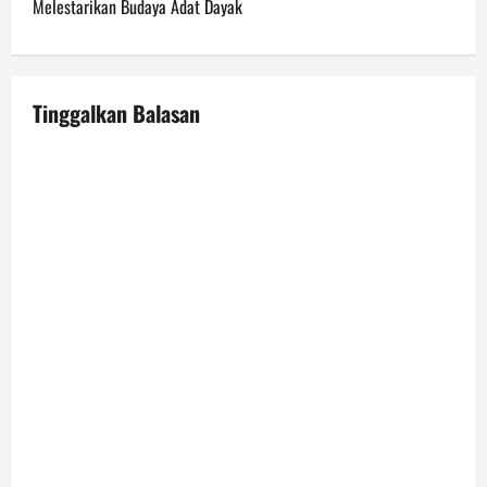
n
Melestarikan Budaya Adat Dayak
a
v
Tinggalkan Balasan
i
g
a
t
i
o
n