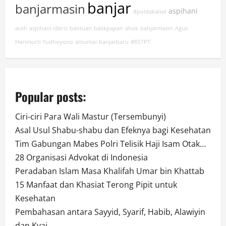
banjar
banjarmasin
aspihani
#poldakalsel
aceh
aspihani ideris
bantuan
balikpapan
ahok
bahjarmasin
Agus
Harimurti Yudhoyono
amuntai
banjarbaru
#RSTPT
Popular posts:
Ciri-ciri Para Wali Mastur (Tersembunyi)
Asal Usul Shabu-shabu dan Efeknya bagi Kesehatan
Tim Gabungan Mabes Polri Telisik Haji Isam Otak…
28 Organisasi Advokat di Indonesia
Peradaban Islam Masa Khalifah Umar bin Khattab
15 Manfaat dan Khasiat Terong Pipit untuk
Kesehatan
Pembahasan antara Sayyid, Syarif, Habib, Alawiyin
dan Kyai