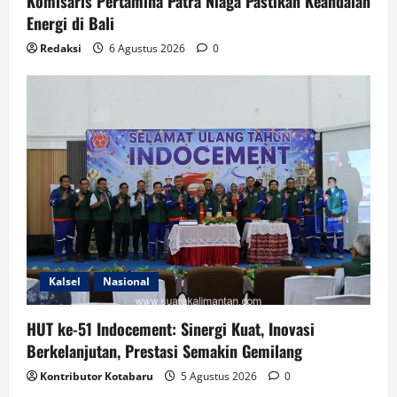
Komisaris Pertamina Patra Niaga Pastikan Keandalan
Energi di Bali
Redaksi
6 Agustus 2026
0
Kalsel
Nasional
HUT ke-51 Indocement: Sinergi Kuat, Inovasi
Berkelanjutan, Prestasi Semakin Gemilang
Kontributor Kotabaru
5 Agustus 2026
0