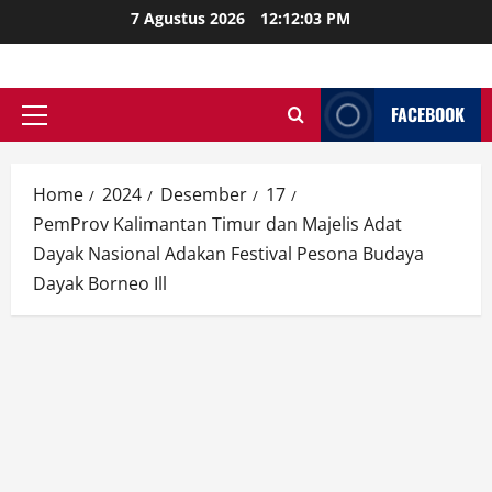
Skip
7 Agustus 2026
12:12:04 PM
to
content
FACEBOOK
Primary
Menu
Home
2024
Desember
17
PemProv Kalimantan Timur dan Majelis Adat
Dayak Nasional Adakan Festival Pesona Budaya
Dayak Borneo Ill