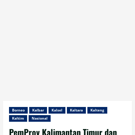
Borneo
Kalbar
Kalsel
Kaltara
Kalteng
Kaltim
Nasional
PemProv Kalimantan Timur dan