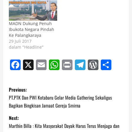
MADN Dukung Penuh
Ibukota Negara Pindah
Ke Palangkaraya
29 Juli 2017
dalam "Headline"
Facebook
X
Email
WhatsApp
Print
Telegram
WordPress
Share
P
Previous:
o
PT.PTK Dan PWI Kotabaru Gelar Media Gathering Sekaligus
Bagikan Bingkisan Jamaat Gereja Smirna
s
Next:
t
Marthin Billa : Kita Masyarakat Dayak Harus Terus Menjaga dan