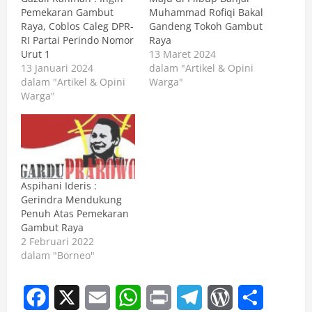
Pemekaran Gambut
Muhammad Rofiqi Bakal
Raya, Coblos Caleg DPR-
Gandeng Tokoh Gambut
RI Partai Perindo Nomor
Raya
Urut 1
13 Maret 2024
13 Januari 2024
dalam "Artikel & Opini
dalam "Artikel & Opini
Warga"
Warga"
Aspihani Ideris :
Gerindra Mendukung
Penuh Atas Pemekaran
Gambut Raya
2 Februari 2022
dalam "Borneo"
Facebook
X
Email
WhatsApp
Print
Telegram
WordPress
Share