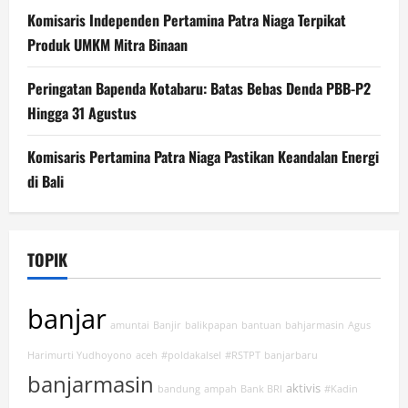
Komisaris Independen Pertamina Patra Niaga Terpikat
Produk UMKM Mitra Binaan
Peringatan Bapenda Kotabaru: Batas Bebas Denda PBB-P2
Hingga 31 Agustus
Komisaris Pertamina Patra Niaga Pastikan Keandalan Energi
di Bali
TOPIK
banjar
amuntai
Banjir
balikpapan
bantuan
bahjarmasin
Agus
Harimurti Yudhoyono
aceh
#poldakalsel
#RSTPT
banjarbaru
banjarmasin
aktivis
bandung
ampah
Bank BRI
#Kadin