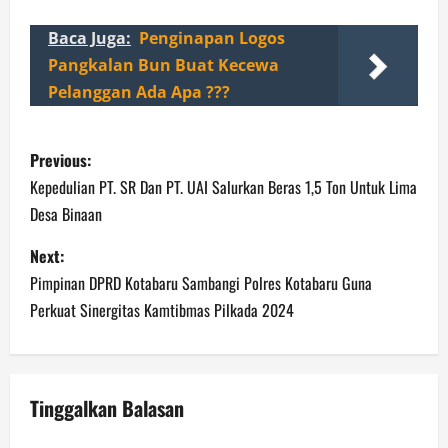
Baca Juga:
Penginapan Logos
Pangkalan Bun Buat Kecewa
Pelanggan Ada Apa ???
P
Previous:
o
Kepedulian PT. SR Dan PT. UAI Salurkan Beras 1,5 Ton Untuk Lima
Desa Binaan
s
Next:
t
Pimpinan DPRD Kotabaru Sambangi Polres Kotabaru Guna
n
Perkuat Sinergitas Kamtibmas Pilkada 2024
a
v
Tinggalkan Balasan
i