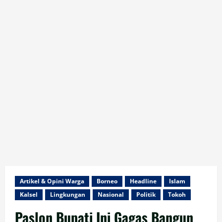
Artikel & Opini Warga
Borneo
Headline
Islam
Kalsel
Lingkungan
Nasional
Politik
Tokoh
Paslon Bupati Ini Gagas Bangun