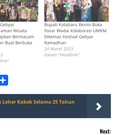
 Gebyar
Bupati Kotabaru Resmi Buka
Taman Wisata
Pasar Wadai Kolaborasi UMKM
Sajikan Bermacam
Dikemas Festival Gebyar
n Buat Berbuka
Ramadhan
24 Maret 2023
23
dalam "Headline"
line"
am
ordPress
Share
 Leher Kakek Selama 25 Tahun
Next: