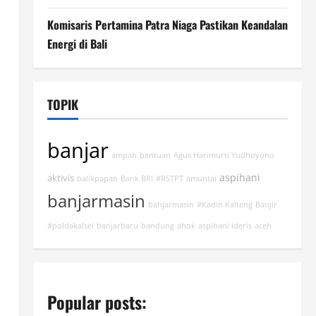
Komisaris Pertamina Patra Niaga Pastikan Keandalan
Energi di Bali
TOPIK
banjar
ampah
bantuan
Agus Harimurti Yudhoyono
aspihani
aktivis
balikpapan
Bank BRI
#RSTPT
amuntai
banjarmasin
bahjarmasin
#Kadin Kalteng
Banjir
#poldakalsel
banjarbaru
bandung
ahok
aspihani ideris
aceh
Popular posts: