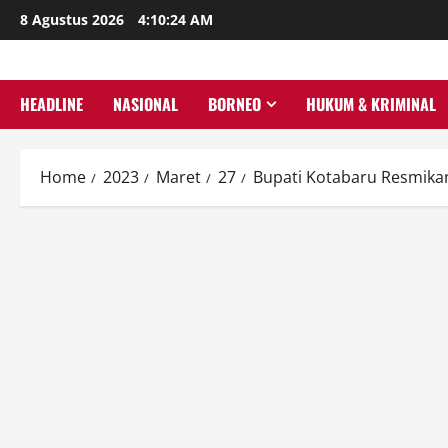
Skip
8 Agustus 2026
4:10:25 AM
to
content
HEADLINE
NASIONAL
BORNEO
HUKUM & KRIMINAL
Home
2023
Maret
27
Bupati Kotabaru Resmik