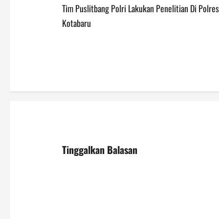
Tim Puslitbang Polri Lakukan Penelitian Di Polres
o
Kotabaru
s
t
n
a
v
i
Tinggalkan Balasan
g
a
t