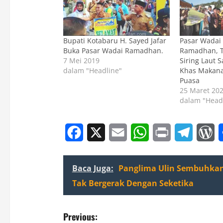
Bupati Kotabaru H. Sayed Jafar
Pasar Wadai
Buka Pasar Wadai Ramadhan.
Ramadhan, 
7 Mei 2019
Siring Laut 
dalam "Headline"
Khas Makana
Puasa
25 Maret 20
dalam "Head
Facebook
X
Email
WhatsApp
Print
Telegr
W
Baca Juga:
Panglima Ulin Sembuhkan
Tak Bergerak Dengan Seketika
P
Previous: