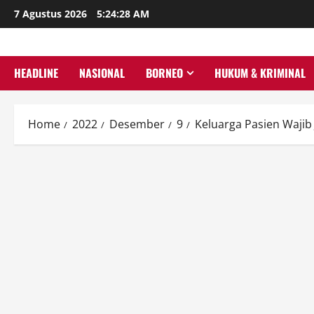
Skip
7 Agustus 2026
5:24:29 AM
to
content
HEADLINE
NASIONAL
BORNEO
HUKUM & KRIMINAL
Home
2022
Desember
9
Keluarga Pasien Wajib