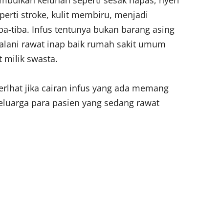
bulkan keluhan seperti sesak napas, nyeri
eperti stroke, kulit membiru, menjadi
a-tiba. Infus tentunya bukan barang asing
alani rawat inap baik rumah sakit umum
 milik swasta.
 terlhat jika cairan infus yang ada memang
keluarga para pasien yang sedang rawat