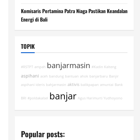
Komisaris Pertamina Patra Niaga Pastikan Keandalan
Energi di Bali
TOPIK
banjarmasin
#RSTPT
ampah
#Kadin Kalteng
aspihani
aceh
bandung
bantuan
ahok
banjarbaru
Banjir
aktivis
aspihani ideris
bahjarmasin
balikpapan
amuntai
Bank
banjar
BRI
#poldakalsel
Agus Harimurti Yudhoyono
Popular posts: