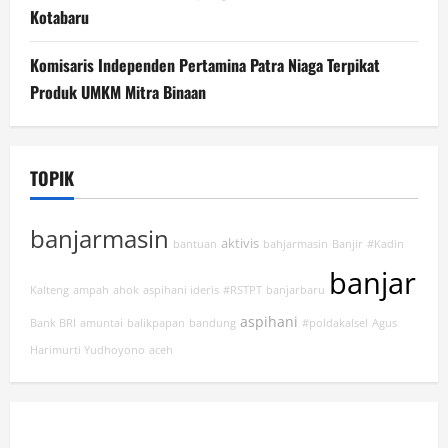
Kotabaru
Komisaris Independen Pertamina Patra Niaga Terpikat
Produk UMKM Mitra Binaan
TOPIK
banjarmasin
aktivis
bantuan
bahjarmasin
Banjir
#Kadin
banjar
Kalteng
ampah
ahok
aspihani ideris
#RSTPT
banjarbaru
aspihani
Bank BRI
amuntai
balikpapan
bandung
#poldakalsel
Agus
Harimurti Yudhoyono
aceh