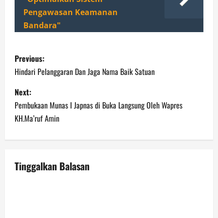
Pengawasan Keamanan
Bandara"
P
Previous:
o
Hindari Pelanggaran Dan Jaga Nama Baik Satuan
s
Next:
Pembukaan Munas I Japnas di Buka Langsung Oleh Wapres
t
KH.Ma’ruf Amin
n
a
Tinggalkan Balasan
v
i
g