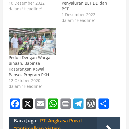
10 Desember 2022
Penyaluran BLT DD dan
dalam "Headline"
BST
1 Desember 2022
dalam "Headline"
Peduli Dengan Warga
Binaan, Babinsa
Kasarangan Kawal
Bansos Program PKH
12 Oktober 2020
dalam "Headline"
Facebook
X
Email
WhatsApp
Print
Telegram
WordPress
Share
Baca Juga:
PT. Angkasa Pura I
"Optimalkan Sistem