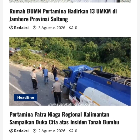
Rumah BUMN Pertamina Hadirkan 13 UMKM di
Jambore Provinsi Sulteng
Redaksi
3 Agustus 2026
0
Headline
Pertamina Patra Niaga Regional Kalimantan
Sampaikan Duka Cita atas Insiden Tanah Bumbu
Redaksi
2 Agustus 2026
0