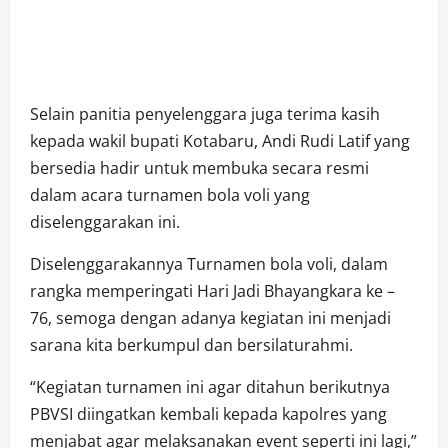
Selain panitia penyelenggara juga terima kasih
kepada wakil bupati Kotabaru, Andi Rudi Latif yang
bersedia hadir untuk membuka secara resmi
dalam acara turnamen bola voli yang
diselenggarakan ini.
Diselenggarakannya Turnamen bola voli, dalam
rangka memperingati Hari Jadi Bhayangkara ke –
76, semoga dengan adanya kegiatan ini menjadi
sarana kita berkumpul dan bersilaturahmi.
“Kegiatan turnamen ini agar ditahun berikutnya
PBVSI diingatkan kembali kepada kapolres yang
menjabat agar melaksanakan event seperti ini lagi,”