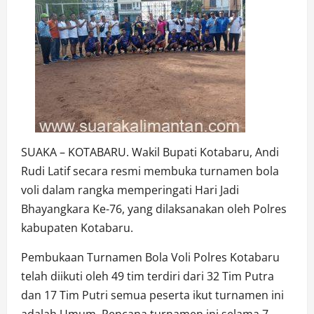
SUAKA – KOTABARU. Wakil Bupati Kotabaru, Andi
Rudi Latif secara resmi membuka turnamen bola
voli dalam rangka memperingati Hari Jadi
Bhayangkara Ke-76, yang dilaksanakan oleh Polres
kabupaten Kotabaru.
Pembukaan Turnamen Bola Voli Polres Kotabaru
telah diikuti oleh 49 tim terdiri dari 32 Tim Putra
dan 17 Tim Putri semua peserta ikut turnamen ini