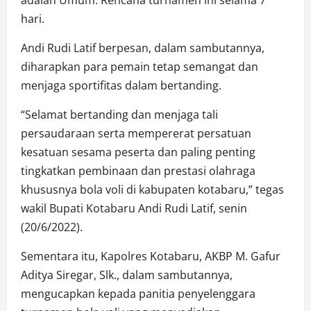
adalah Umum. Rencana turnamen ini selama 7
hari.
Andi Rudi Latif berpesan, dalam sambutannya,
diharapkan para pemain tetap semangat dan
menjaga sportifitas dalam bertanding.
“Selamat bertanding dan menjaga tali
persaudaraan serta mempererat persatuan
kesatuan sesama peserta dan paling penting
tingkatkan pembinaan dan prestasi olahraga
khususnya bola voli di kabupaten kotabaru,” tegas
wakil Bupati Kotabaru Andi Rudi Latif, senin
(20/6/2022).
Sementara itu, Kapolres Kotabaru, AKBP M. Gafur
Aditya Siregar, Slk., dalam sambutannya,
mengucapkan kepada panitia penyelenggara