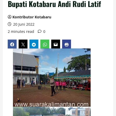
Bupati Kotabaru Andi Rudi Latif
Kontributor Kotabaru
20 Juni 2022
2 minutes read
0