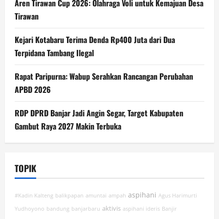
Aren Tirawan Cup 2026: Olahraga Voli untuk Kemajuan Desa
Tirawan
Kejari Kotabaru Terima Denda Rp400 Juta dari Dua
Terpidana Tambang Ilegal
Rapat Paripurna: Wabup Serahkan Rancangan Perubahan
APBD 2026
RDP DPRD Banjar Jadi Angin Segar, Target Kabupaten
Gambut Raya 2027 Makin Terbuka
TOPIK
aspihani
#Kadin Kalteng
balikpapan
amuntai
ampah
Agus Harimurti
aktivis
Yudhoyono
bandung
banjarbaru
aspihani ideris
Banjir