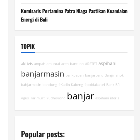
Komisaris Pertamina Patra Niaga Pastikan Keandalan
Energi di Bali
TOPIK
aspihani
aktivis
ampah
amuntai
aceh
bantuan
#RSTPT
banjarmasin
balikpapan
banjarbaru
Banjir
ahok
bahjarmasin
bandung
#Kadin Kalteng
#poldakalsel
Bank BRI
banjar
Agus Harimurti Yudhoyono
aspihani ideris
Popular posts: