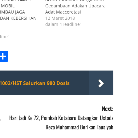
 MOBIL
Gedambaan Adakan Upacara
 IMBAU JAGA
Adat Macceretasi
 DAN KEBERSIHAN
12 Maret 2018
dalam "Headline"
line"
am
ordPress
Share
1002/HST Salurkan 980 Dosis
Next:
,
Hari Jadi Ke 72, Pemkab Kotabaru Datangkan Ustadz
Reza Muhammad Berikan Tausiyah