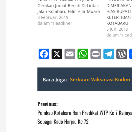
Gerakan Jumat Bersih Di Lintas
DIMERIAKAN
Jalan Kotabaru Hilir-Hilir Muara
HIAS,BUPATI
8 Februari 2019
KETERTIBAN
dalam "Headline"
KOTABARU
5 Juni 2019
dalam "Head
Facebook
X
Email
WhatsApp
Print
Telegr
W
Baca Juga:
Serbuan Vaksinasi Kodim 
P
Previous:
Pemkab Kotabaru Raih Predikat WTP Ke 7 Kalinya
o
Sebagai Kado Harjad Ke 72
s