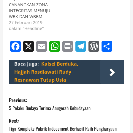
CANANGKAN ZONA
INTEGRITAS MENUJU
WBK DAN WBBM
27 Februari 2019
dalam "Headline"
Facebook
X
Email
WhatsApp
Print
Telegram
WordPress
Share
Baca Juga:
Kalsel Berduka,
Hajjah Rosdiawati Rudy
Resnawan Tutup Usia
P
Previous:
o
5 Pelaku Budaya Terima Anugerah Kebudayaan
s
Next:
Tiga Kompleks Pabrik Indocement Berhasil Raih Penghargaan