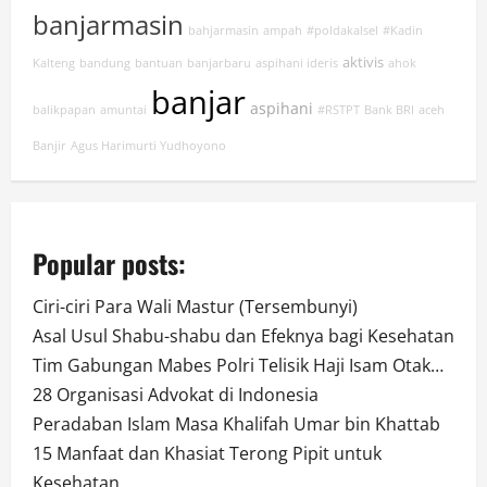
banjarmasin
bahjarmasin
ampah
#poldakalsel
#Kadin
aktivis
Kalteng
bandung
bantuan
banjarbaru
aspihani ideris
ahok
banjar
aspihani
balikpapan
amuntai
#RSTPT
Bank BRI
aceh
Banjir
Agus Harimurti Yudhoyono
Popular posts:
Ciri-ciri Para Wali Mastur (Tersembunyi)
Asal Usul Shabu-shabu dan Efeknya bagi Kesehatan
Tim Gabungan Mabes Polri Telisik Haji Isam Otak…
28 Organisasi Advokat di Indonesia
Peradaban Islam Masa Khalifah Umar bin Khattab
15 Manfaat dan Khasiat Terong Pipit untuk
Kesehatan