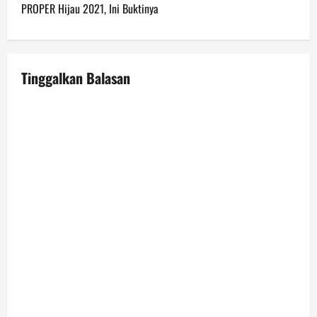
t
PROPER Hijau 2021, Ini Buktinya
n
a
Tinggalkan Balasan
v
i
g
a
t
i
o
n