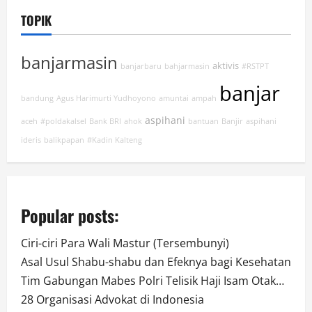
TOPIK
banjarmasin
aktivis
banjarbaru
bahjarmasin
#RSTPT
banjar
bandung
Agus Harimurti Yudhoyono
amuntai
ampah
aspihani
aceh
#poldakalsel
Bank BRI
ahok
bantuan
Banjir
aspihani
ideris
balikpapan
#Kadin Kalteng
Popular posts:
Ciri-ciri Para Wali Mastur (Tersembunyi)
Asal Usul Shabu-shabu dan Efeknya bagi Kesehatan
Tim Gabungan Mabes Polri Telisik Haji Isam Otak…
28 Organisasi Advokat di Indonesia