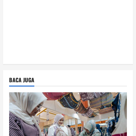
o
n
BACA JUGA