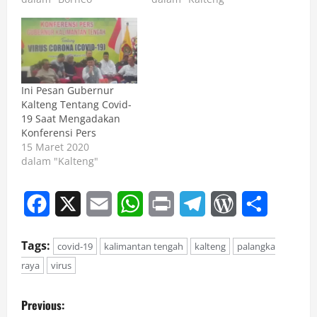
Ini Pesan Gubernur
Kalteng Tentang Covid-
19 Saat Mengadakan
Konferensi Pers
15 Maret 2020
dalam "Kalteng"
Facebook
X
Email
WhatsApp
Print
Telegram
WordPress
Share
Tags:
covid-19
kalimantan tengah
kalteng
palangka
raya
virus
P
Previous: