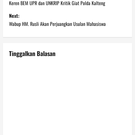
o
Keren BEM UPR dan UNKRIP Kritik Giat Polda Kalteng
s
Next:
Wabup HM. Rusli Akan Perjuangkan Usulan Mahasiswa
t
n
a
Tinggalkan Balasan
v
i
g
a
t
i