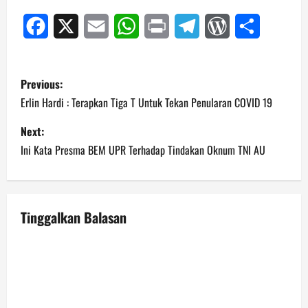
Facebook
X
Email
WhatsApp
Print
Telegram
WordPress
Share
P
Previous:
o
Erlin Hardi : Terapkan Tiga T Untuk Tekan Penularan COVID 19
s
Next:
Ini Kata Presma BEM UPR Terhadap Tindakan Oknum TNI AU
t
n
a
Tinggalkan Balasan
v
i