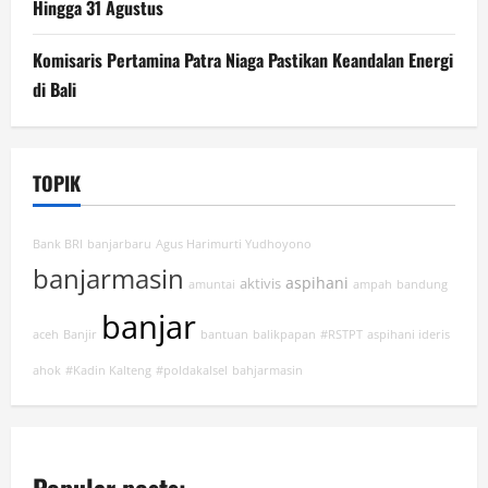
Hingga 31 Agustus
Komisaris Pertamina Patra Niaga Pastikan Keandalan Energi
di Bali
TOPIK
Bank BRI
banjarbaru
Agus Harimurti Yudhoyono
banjarmasin
aspihani
aktivis
amuntai
ampah
bandung
banjar
aceh
Banjir
bantuan
balikpapan
#RSTPT
aspihani ideris
ahok
#Kadin Kalteng
#poldakalsel
bahjarmasin
Popular posts: