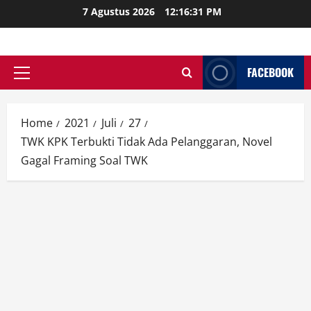
Skip
7 Agustus 2026
12:16:32 PM
to
content
FACEBOOK
Primary
Menu
Home
2021
Juli
27
TWK KPK Terbukti Tidak Ada Pelanggaran, Novel
Gagal Framing Soal TWK