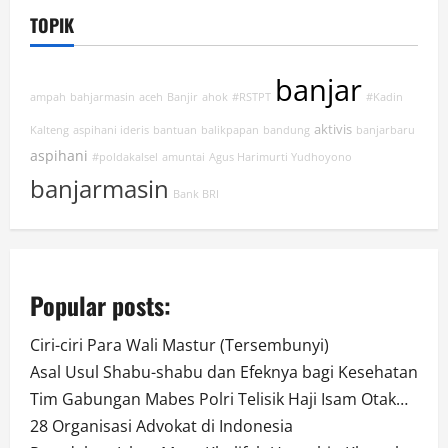
TOPIK
banjar
ampah
bahjarmasin
aceh
Banjir
ahok
#RSTPT
#Kadin
aktivis
Kalteng
aspihani ideris
bantuan
balikpapan
bandung
banjarbaru
aspihani
#poldakalsel
amuntai
Agus Harimurti Yudhoyono
banjarmasin
Bank BRI
Popular posts:
Ciri-ciri Para Wali Mastur (Tersembunyi)
Asal Usul Shabu-shabu dan Efeknya bagi Kesehatan
Tim Gabungan Mabes Polri Telisik Haji Isam Otak…
28 Organisasi Advokat di Indonesia