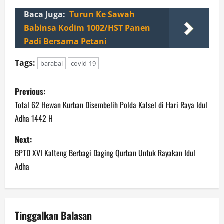
Baca Juga:
Turun Ke Sawah
Babinsa Kodim 1002/HST Panen
Padi Bersama Petani
Tags:
barabai
covid-19
P
Previous:
o
Total 62 Hewan Kurban Disembelih Polda Kalsel di Hari Raya Idul
Adha 1442 H
s
Next:
t
BPTD XVI Kalteng Berbagi Daging Qurban Untuk Rayakan Idul
n
Adha
a
v
Tinggalkan Balasan