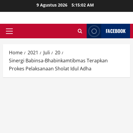
Skip
9 Agustus 2026
5:15:03 AM
to
content
FACEBOOK
Primary
Menu
Home
2021
Juli
20
Sinergi Babinsa-Bhabinkamtibmas Terapkan
Prokes Pelaksanaan Sholat Idul Adha