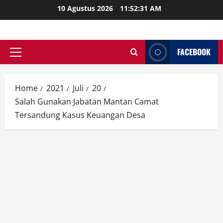
Skip
10 Agustus 2026
11:52:33 AM
to
content
FACEBOOK
Primary
Menu
Home
2021
Juli
20
Salah Gunakan Jabatan Mantan Camat
Tersandung Kasus Keuangan Desa