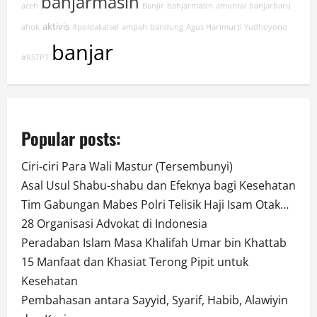
banjarmasin
aceh
Banjir
bahjarmasin
amuntai
banjarbaru
aktivis
ahok
#poldakalsel
ampah
bandung
Agus Harimurti Yudhoyono
banjar
#RSTPT
Popular posts:
Ciri-ciri Para Wali Mastur (Tersembunyi)
Asal Usul Shabu-shabu dan Efeknya bagi Kesehatan
Tim Gabungan Mabes Polri Telisik Haji Isam Otak…
28 Organisasi Advokat di Indonesia
Peradaban Islam Masa Khalifah Umar bin Khattab
15 Manfaat dan Khasiat Terong Pipit untuk
Kesehatan
Pembahasan antara Sayyid, Syarif, Habib, Alawiyin