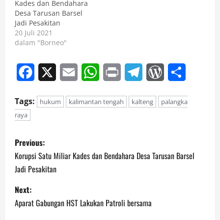
Kades dan Bendahara
Desa Tarusan Barsel
Jadi Pesakitan
20 Juli 2021
dalam "Borneo"
Facebook
X
Email
WhatsApp
Print
Telegram
WordPress
Share
Tags:
hukum
kalimantan tengah
kalteng
palangka
raya
P
Previous:
o
Korupsi Satu Miliar Kades dan Bendahara Desa Tarusan Barsel
Jadi Pesakitan
s
Next:
t
Aparat Gabungan HST Lakukan Patroli bersama