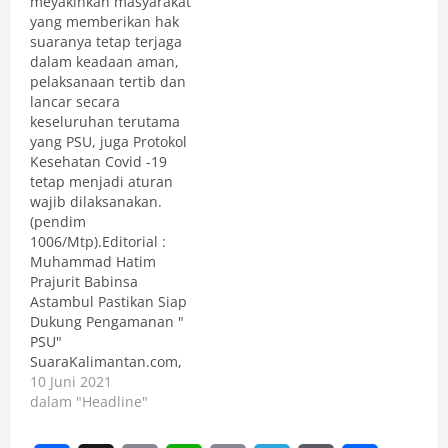
meyakinkan masyarakat
yang memberikan hak
suaranya tetap terjaga
dalam keadaan aman,
pelaksanaan tertib dan
lancar secara
keseluruhan terutama
yang PSU, juga Protokol
Kesehatan Covid -19
tetap menjadi aturan
wajib dilaksanakan.
(pendim
1006/Mtp).Editorial :
Muhammad Hatim
Prajurit Babinsa
Astambul Pastikan Siap
Dukung Pengamanan "
PSU"
SuaraKalimantan.com,
MARTAPURA - Senin (
10 Juni 2021
7/6/2021) Selain siap
dalam "Headline"
bertugas mengamankan
PSU Gubernur dan