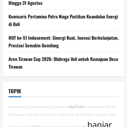
Hingga 31 Agustus
Komisaris Pertamina Patra Niaga Pastikan Keandalan Energi
di Bali
HUT ke-51 Indocement: Sinergi Kuat, Inovasi Berkelanjutan,
Prestasi Semakin Gemilang
Aren Tirawan Cup 2026: Olahraga Voli untuk Kemajuan Desa
Tirawan
TOPIK
aspihani
#Kadin Kalteng
ahok
bandung
amuntai
bahjarmasin
#RSTPT
balikpapan
aceh
Agus Harimurti Yudhoyono
#poldakalsel
aspihani ideris
banjar
aktivis
Banjir
ampah
banjarbaru
bantuan
Bank BRI