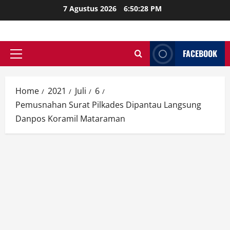
Skip
7 Agustus 2026
6:50:30 PM
to
content
FACEBOOK
Primary
Menu
Home
2021
Juli
6
Pemusnahan Surat Pilkades Dipantau Langsung
Danpos Koramil Mataraman