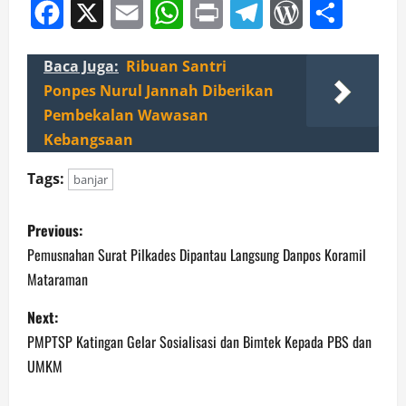
Facebook
X
Email
WhatsApp
Print
Telegram
WordPress
Share
Wakil Gubernur
Kalimantan Selatan.
Danramil Koramil 1006-
Baca Juga:
Ribuan Santri
04/ Astambul Kapten
Cba Sutarno menggelar
Ponpes Nurul Jannah Diberikan
Apel siaga dan
Pembekalan Wawasan
pengecekan personil
Kebangsaan
jajaran, mendukung
dan membantu Polres
Banjar dan Polsek untuk
Tags:
banjar
pengamanan
P
pelaksanaan…
Previous:
o
Pemusnahan Surat Pilkades Dipantau Langsung Danpos Koramil
Mataraman
s
Next:
t
PMPTSP Katingan Gelar Sosialisasi dan Bimtek Kepada PBS dan
n
UMKM