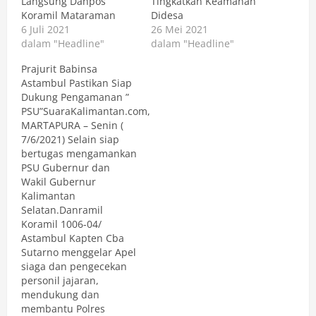
Langsung Danpos
Tingkatkan Keamanan
Koramil Mataraman
Didesa
6 Juli 2021
26 Mei 2021
dalam "Headline"
dalam "Headline"
Prajurit Babinsa
Astambul Pastikan Siap
Dukung Pengamanan ”
PSU”SuaraKalimantan.com,
MARTAPURA – Senin (
7/6/2021) Selain siap
bertugas mengamankan
PSU Gubernur dan
Wakil Gubernur
Kalimantan
Selatan.Danramil
Koramil 1006-04/
Astambul Kapten Cba
Sutarno menggelar Apel
siaga dan pengecekan
personil jajaran,
mendukung dan
membantu Polres