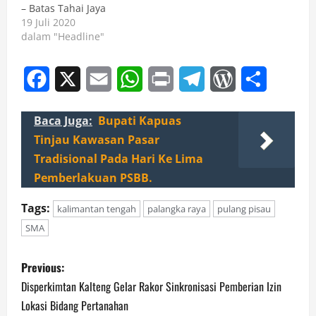
– Batas Tahai Jaya
19 Juli 2020
dalam "Headline"
Facebook
X
Email
WhatsApp
Print
Telegram
WordPress
Share
Baca Juga:
Bupati Kapuas
Tinjau Kawasan Pasar
Tradisional Pada Hari Ke Lima
Pemberlakuan PSBB.
Tags:
kalimantan tengah
palangka raya
pulang pisau
SMA
P
Previous:
o
Disperkimtan Kalteng Gelar Rakor Sinkronisasi Pemberian Izin
Lokasi Bidang Pertanahan