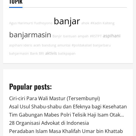
TOPIK
banjar
Agus Harimurti Yudhoyono
ahok
#Kadin Kalteng
banjarmasin
aspihani
Banjir
bantuan
ampah
#RSTPT
aspihani ideris
aceh
bandung
amuntai
#poldakalsel
banjarbaru
aktivis
bahjarmasin
Bank BRI
balikpapan
Popular posts:
Ciri-ciri Para Wali Mastur (Tersembunyi)
Asal Usul Shabu-shabu dan Efeknya bagi Kesehatan
Tim Gabungan Mabes Polri Telisik Haji Isam Otak…
28 Organisasi Advokat di Indonesia
Peradaban Islam Masa Khalifah Umar bin Khattab