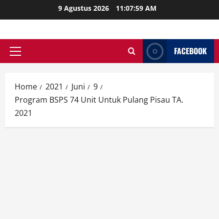
Skip
9 Agustus 2026
11:08:01 AM
to
content
FACEBOOK
Primary
Menu
Home
2021
Juni
9
Program BSPS 74 Unit Untuk Pulang Pisau TA.
2021