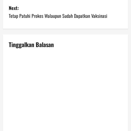
s
Next:
t
Tetap Patuhi Prokes Walaupun Sudah Dapatkan Vaksinasi
n
a
Tinggalkan Balasan
v
i
g
a
t
i
o