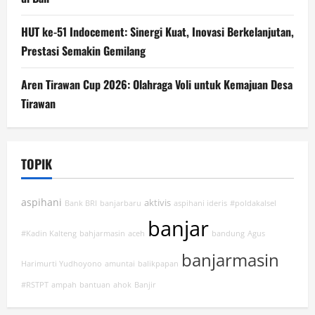
HUT ke-51 Indocement: Sinergi Kuat, Inovasi Berkelanjutan,
Prestasi Semakin Gemilang
Aren Tirawan Cup 2026: Olahraga Voli untuk Kemajuan Desa
Tirawan
TOPIK
aspihani
aktivis
Bank BRI
banjarbaru
aspihani ideris
#poldakalsel
banjar
#Kadin Kalteng
bahjarmasin
aceh
bandung
Agus
banjarmasin
Harimurti Yudhoyono
amuntai
balikpapan
#RSTPT
ampah
bantuan
ahok
Banjir