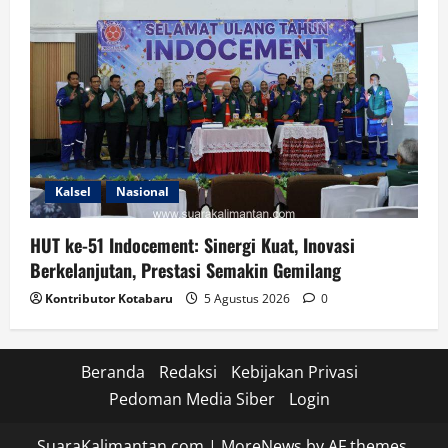
Kalsel
Nasional
HUT ke-51 Indocement: Sinergi Kuat, Inovasi
Berkelanjutan, Prestasi Semakin Gemilang
Kontributor Kotabaru
5 Agustus 2026
0
Beranda
Redaksi
Kebijakan Privasi
Pedoman Media Siber
Login
SuaraKalimantan.com
|
MoreNews
by AF themes.