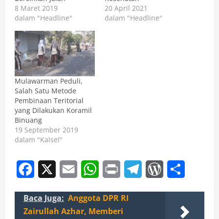
8 Maret 2019
20 April 2021
dalam "Headline"
dalam "Headline"
Mulawarman Peduli,
Salah Satu Metode
Pembinaan Teritorial
yang Dilakukan Koramil
Binuang
19 September 2019
dalam "Kalsel"
Facebook
X
Email
WhatsApp
Print
Telegram
WordPress
Share
Baca Juga:
Anggota DPR RI
Zairullah Azhar, Memberi