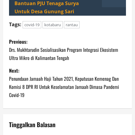
Bantuan PJU Tenaga Surya
Untuk Desa Gunung Sari
Tags:
covid-19
kotabaru
rantau
P
Previous:
o
Drs. Mukhtarudin Sosialisasikan Program Integrasi Ekosistem
Ultra Mikro di Kalimantan Tengah
s
Next:
t
Penundaan Jamaah Haji Tahun 2021, Keputusan Kemenag Dan
n
Komisi 8 DPR RI Untuk Keselamatan Jamaah Dimasa Pandemi
Covid-19
a
v
Tinggalkan Balasan
i