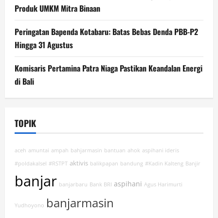
Produk UMKM Mitra Binaan
Peringatan Bapenda Kotabaru: Batas Bebas Denda PBB-P2
Hingga 31 Agustus
Komisaris Pertamina Patra Niaga Pastikan Keandalan Energi
di Bali
TOPIK
aceh
amuntai
ampah
bahjarmasin
bantuan
ahok
aspihani ideris
aktivis
#poldakalsel
#RSTPT
balikpapan
bandung
#Kadin Kalteng
Banjir
banjar
aspihani
banjarbaru
Bank BRI
Agus Harimurti
banjarmasin
Yudhoyono