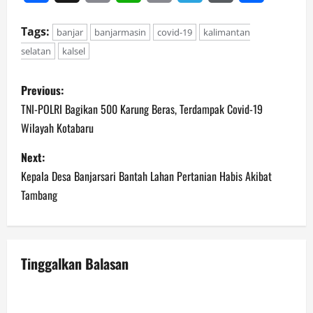
Tags:
banjar
banjarmasin
covid-19
kalimantan
selatan
kalsel
P
Previous:
o
TNI-POLRI Bagikan 500 Karung Beras, Terdampak Covid-19
Wilayah Kotabaru
s
Next:
t
Kepala Desa Banjarsari Bantah Lahan Pertanian Habis Akibat
n
Tambang
a
v
Tinggalkan Balasan
i