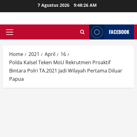
Skip
7 Agustus 2026
9:48:28 AM
to
content
FACEBOOK
Primary
Menu
Home
2021
April
16
Polda Kalsel Teken MoU Rekrutmen Proaktif
Bintara Polri TA.2021 Jadi Wilayah Pertama Diluar
Papua