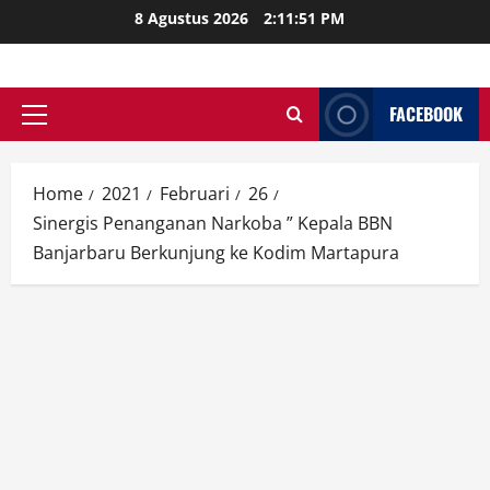
Skip
8 Agustus 2026
2:11:53 PM
to
content
FACEBOOK
Primary
Menu
Home
2021
Februari
26
Sinergis Penanganan Narkoba ” Kepala BBN
Banjarbaru Berkunjung ke Kodim Martapura