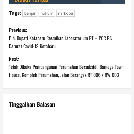
Diusut Tuntas
Tags:
banjar
hukum
narkoba
P
Previous:
o
Plh. Bupati Kotabaru Resmikan Laboratorium RT – PCR RS
Darurat Covid-19 Kotabaru
s
Next:
t
Telah Dibuka Pembangunan Perumahan Bersubsidi, Bamega Town
n
House, Komplek Perumahan, Jalan Berangas RT 006 / RW 003
a
v
Tinggalkan Balasan
i
g