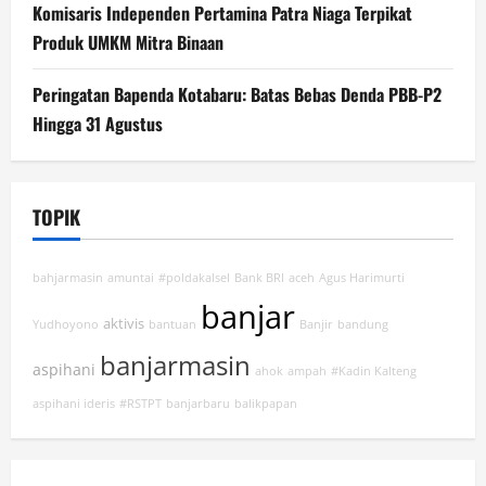
Komisaris Independen Pertamina Patra Niaga Terpikat
Produk UMKM Mitra Binaan
Peringatan Bapenda Kotabaru: Batas Bebas Denda PBB-P2
Hingga 31 Agustus
TOPIK
bahjarmasin
amuntai
#poldakalsel
Bank BRI
aceh
Agus Harimurti
banjar
aktivis
Yudhoyono
bantuan
Banjir
bandung
banjarmasin
aspihani
ahok
ampah
#Kadin Kalteng
aspihani ideris
#RSTPT
banjarbaru
balikpapan