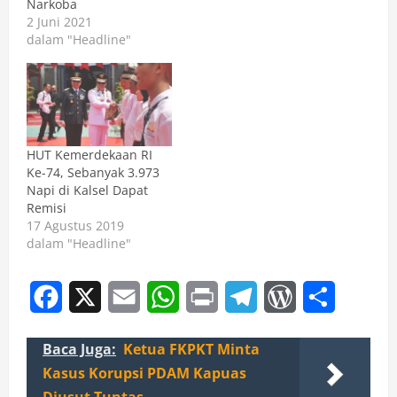
Narkoba
2 Juni 2021
dalam "Headline"
HUT Kemerdekaan RI
Ke-74, Sebanyak 3.973
Napi di Kalsel Dapat
Remisi
17 Agustus 2019
dalam "Headline"
Facebook
X
Email
WhatsApp
Print
Telegram
WordPress
Share
Baca Juga:
Ketua FKPKT Minta
Kasus Korupsi PDAM Kapuas