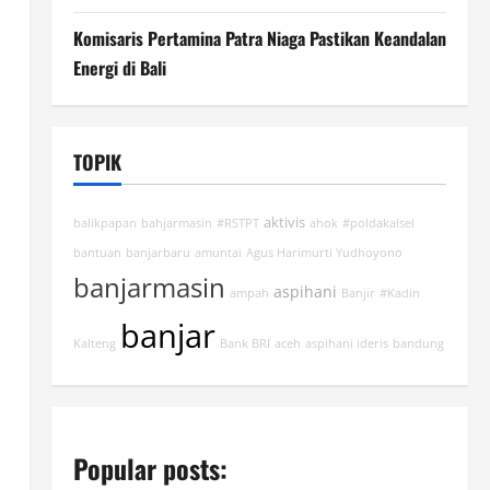
Komisaris Pertamina Patra Niaga Pastikan Keandalan
Energi di Bali
TOPIK
aktivis
balikpapan
bahjarmasin
#RSTPT
ahok
#poldakalsel
bantuan
banjarbaru
amuntai
Agus Harimurti Yudhoyono
banjarmasin
aspihani
ampah
Banjir
#Kadin
banjar
Kalteng
Bank BRI
aceh
aspihani ideris
bandung
Popular posts: