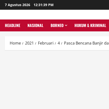
Skip
7 Agustus 2026
12:31:40 PM
to
content
HEADLINE
NASIONAL
BORNEO
HUKUM & KRIMINAL
Home
2021
Februari
4
Pasca Bencana Banjir da