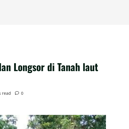
an Longsor di Tanah laut
s read
0