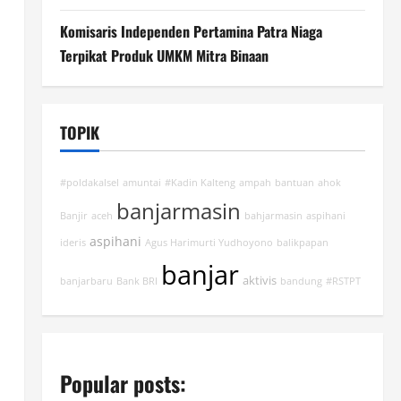
Komisaris Independen Pertamina Patra Niaga
Terpikat Produk UMKM Mitra Binaan
TOPIK
#poldakalsel
amuntai
#Kadin Kalteng
ampah
bantuan
ahok
banjarmasin
Banjir
aceh
bahjarmasin
aspihani
aspihani
ideris
Agus Harimurti Yudhoyono
balikpapan
banjar
aktivis
banjarbaru
Bank BRI
bandung
#RSTPT
Popular posts: