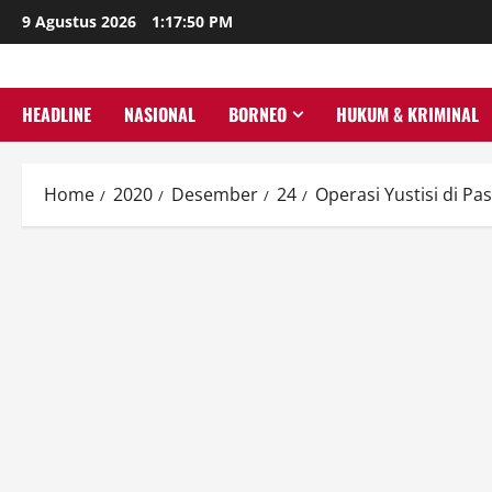
Skip
9 Agustus 2026
1:17:51 PM
to
content
HEADLINE
NASIONAL
BORNEO
HUKUM & KRIMINAL
Home
2020
Desember
24
Operasi Yustisi di P