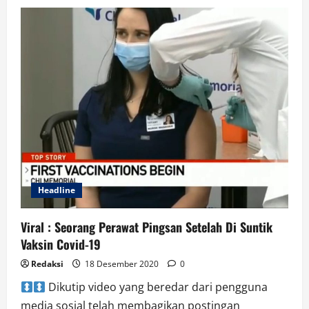
Ratusan
Rumah
Warga
di
Pesisir
Satui
Terendam
Banjir
ROB.
Akses
Jalan
Tidak
Bisa
Dilewati
Headline
Viral : Seorang Perawat Pingsan Setelah Di Suntik
Vaksin Covid-19
Redaksi
18 Desember 2020
0
Dikutip video yang beredar dari pengguna
media sosial telah membagikan postingan