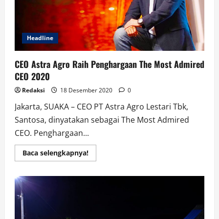
Headline
CEO Astra Agro Raih Penghargaan The Most Admired
CEO 2020
Redaksi
18 Desember 2020
0
Jakarta, SUAKA – CEO PT Astra Agro Lestari Tbk,
Santosa, dinyatakan sebagai The Most Admired
CEO. Penghargaan...
Read
Baca selengkapnya!
more
about
CEO
Astra
Agro
Raih
Penghargaan
The
Most