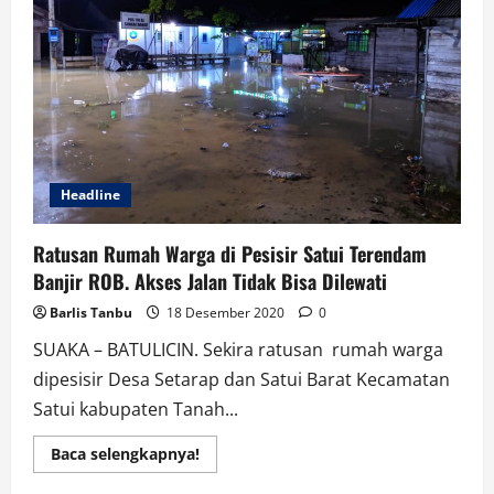
Admired
CEO
2020
Headline
Ratusan Rumah Warga di Pesisir Satui Terendam
Banjir ROB. Akses Jalan Tidak Bisa Dilewati
Barlis Tanbu
18 Desember 2020
0
SUAKA – BATULICIN. Sekira ratusan rumah warga
dipesisir Desa Setarap dan Satui Barat Kecamatan
Satui kabupaten Tanah...
Read
Baca selengkapnya!
more
about