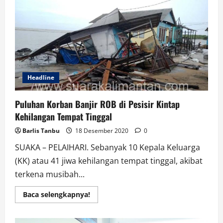
Guru
Sugiannor:
Pro-
Kontra
Selalu
ada
Kepada
Pendukung
Tidak
Saling
Memanas
Headline
dan
Menghujat
Puluhan Korban Banjir ROB di Pesisir Kintap
Kehilangan Tempat Tinggal
Barlis Tanbu
18 Desember 2020
0
SUAKA – PELAIHARI. Sebanyak 10 Kepala Keluarga
(KK) atau 41 jiwa kehilangan tempat tinggal, akibat
terkena musibah...
Read
Baca selengkapnya!
more
about
Puluhan
Korban