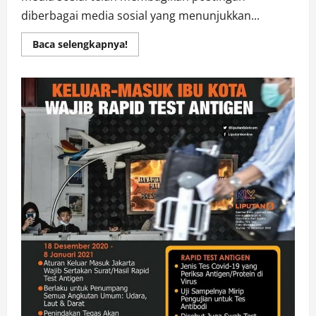
diberbagai media sosial yang menunjukkan...
Read
Baca selengkapnya!
more
about
Viral
:
Seorang
Perawat
Pingsan
Setelah
Di
Suntik
Vaksin
Covid-
19