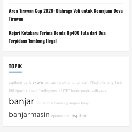
Aren Tirawan Cup 2026: Olahraga Voli untuk Kemajuan Desa
Tirawan
Kejari Kotabaru Terima Denda Rp400 Juta dari Dua
Terpidana Tambang Ilegal
TOPIK
aktivis
aspihani ideris
bantuan
ahok
amuntai
aceh
#Kadin Kalteng
Bank
BRI
Agus Harimurti Yudhoyono
#RSTPT
bahjarmasin
balikpapan
banjar
banjarbaru
bandung
ampah
Banjir
banjarmasin
aspihani
#poldakalsel