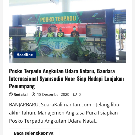
Banjir
ROB
di
Pesisir
Kintap
Kehilangan
Tempat
Tinggal
Headline
Posko Terpadu Angkutan Udara Nataru, Bandara
Internasional Syamsudin Noor Siap Hadapi Lonjakan
Penumpang
Redaksi
18 Desember 2020
0
BANJARBARU, SuaraKalimantan.com – Jelang libur
akhir tahun, Manajemen Angkasa Pura I siapkan
Posko Terpadu Angkutan Udara Natal...
Read
Baca selengkapnya!