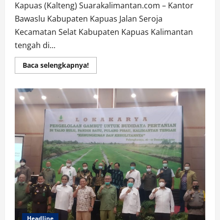
Kapuas (Kalteng) Suarakalimantan.com – Kantor
Bawaslu Kabupaten Kapuas Jalan Seroja
Kecamatan Selat Kabupaten Kapuas Kalimantan
tengah di...
Read
Baca selengkapnya!
more
about
BKO
Polda
Kalteng
bersama
Polres
Kapuas
Amankan
Demo
Aliansi
Masyarakat
Kapuas.
Headline