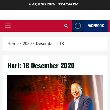
Skip
6 Agustus 2026
11:47:45 PM
to
content
FACEBOOK
Primary
Menu
Home
2020
Desember
18
Hari:
18 Desember 2020