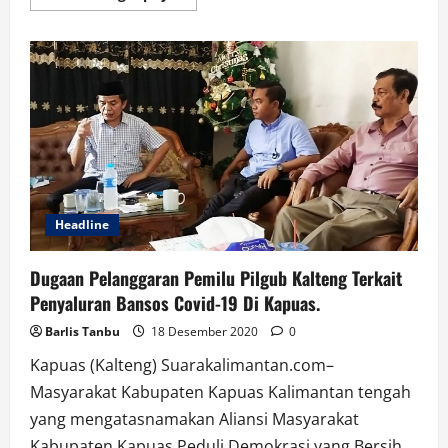
more
about
Posko
Terpadu
Angkutan
Udara
Nataru,
Bandara
Internasional
Syamsudin
Noor
Siap
Hadapi
Lonjakan
Penumpang
Headline
Dugaan Pelanggaran Pemilu Pilgub Kalteng Terkait
Penyaluran Bansos Covid-19 Di Kapuas.
Barlis Tanbu
18 Desember 2020
0
Kapuas (Kalteng) Suarakalimantan.com–
Masyarakat Kabupaten Kapuas Kalimantan tengah
yang mengatasnamakan Aliansi Masyarakat
Kabupaten Kapuas Peduli Demokrasi yang Bersih...