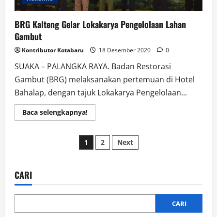
BRG Kalteng Gelar Lokakarya Pengelolaan Lahan
Gambut
Kontributor Kotabaru
18 Desember 2020
0
SUAKA – PALANGKA RAYA. Badan Restorasi
Gambut (BRG) melaksanakan pertemuan di Hotel
Bahalap, dengan tajuk Lokakarya Pengelolaan...
Read
Baca selengkapnya!
more
about
BRG
Paginasi
Kalteng
1
2
Next
Gelar
Lokakarya
pos
Pengelolaan
Lahan
Gambut
CARI
CARI