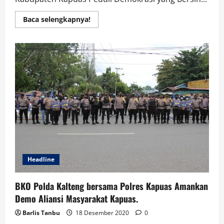
Read
Baca selengkapnya!
more
about
Dugaan
Pelanggaran
Pemilu
Pilgub
Kalteng
Terkait
Penyaluran
Bansos
Covid-
19
Di
Kapuas.
Headline
BKO Polda Kalteng bersama Polres Kapuas Amankan
Demo Aliansi Masyarakat Kapuas.
Barlis Tanbu
18 Desember 2020
0