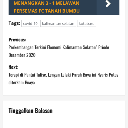
MENANGKAN 3 - 1 MELAWAN
PERSEMAS FC TANAH BUMBU
Tags:
covid-19
kalimantan selatan
kotabaru
P
Previous:
o
Perkembangan Terkini Ekonomi Kalimantan Selatan” Priode
Desember 2020
s
Next:
t
Terapi di Pantai Talise, Lengan Lelaki Paruh Baya ini Nyaris Putus
n
diterkam Buaya
a
v
Tinggalkan Balasan
i