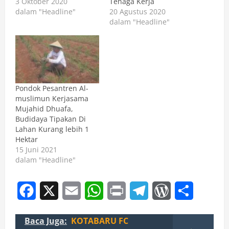
3 Oktober 2020
Tenaga Kerja
dalam "Headline"
20 Agustus 2020
dalam "Headline"
Pondok Pesantren Al-
muslimun Kerjasama
Mujahid Dhuafa,
Budidaya Tipakan Di
Lahan Kurang lebih 1
Hektar
15 Juni 2021
dalam "Headline"
Facebook
X
Email
WhatsApp
Print
Telegram
WordPress
Share
Baca Juga:
KOTABARU FC