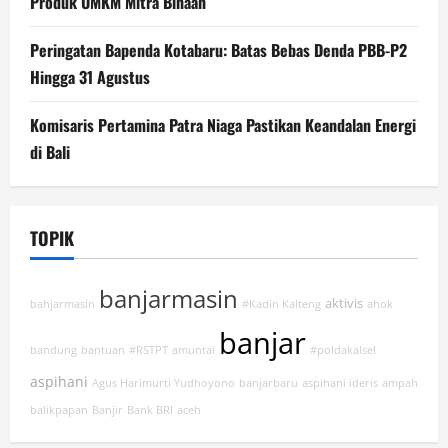
Produk UMKM Mitra Binaan
Peringatan Bapenda Kotabaru: Batas Bebas Denda PBB-P2
Hingga 31 Agustus
Komisaris Pertamina Patra Niaga Pastikan Keandalan Energi
di Bali
TOPIK
banjarmasin
aktivis
bahjarmasin
#Kadin Kalteng
ahok
banjar
bandung
bantuan
#RSTPT
amuntai
#poldakalsel
aspihani
Agus Harimurti Yudhoyono
banjarbaru
aspihani ideris
ampah
balikpapan
Banjir
Bank BRI
aceh