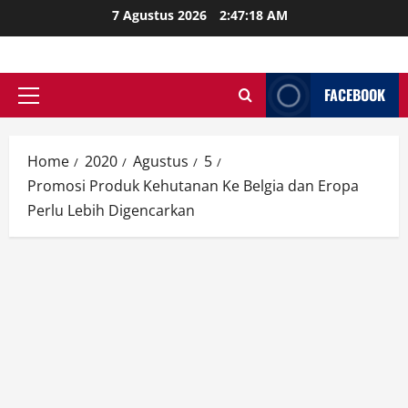
Skip
7 Agustus 2026
2:47:20 AM
to
content
FACEBOOK
Primary
Menu
Home
2020
Agustus
5
Promosi Produk Kehutanan Ke Belgia dan Eropa
Perlu Lebih Digencarkan