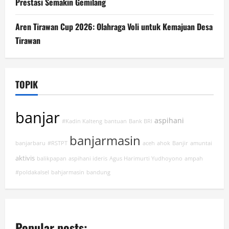
Prestasi Semakin Gemilang
Aren Tirawan Cup 2026: Olahraga Voli untuk Kemajuan Desa
Tirawan
TOPIK
banjar
aspihani
#Kadin Kalteng
bantuan
Bank BRI
banjarmasin
banjarbaru
#RSTPT
aceh
ahok
Banjir
amuntai
aktivis
balikpapan
aspihani ideris
Agus Harimurti Yudhoyono
ampah
#poldakalsel
bahjarmasin
bandung
Popular posts: