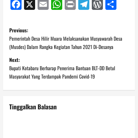
Facebook
X
Email
WhatsApp
Print
Telegram
WordPress
Share
P
Previous:
o
Pemerintah Desa Hilir Muara Melaksanakan Musyawarah Desa
(Musdes) Dalam Rangka Kegiatan Tahun 2021 Di-Desanya
s
Next:
t
Bupati Kotabaru Berharap Penerima Bantuan BLT-DD Betul
n
Masyarakat Yang Terdampak Pandemi Covid-19
a
v
Tinggalkan Balasan
i
g