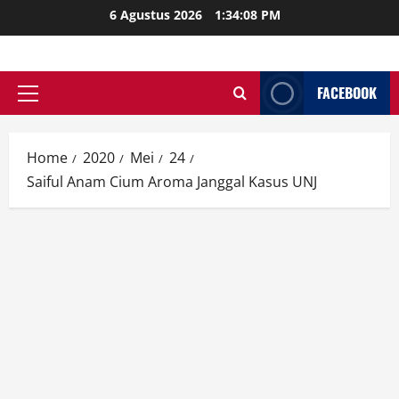
Skip
6 Agustus 2026
1:34:09 PM
to
content
FACEBOOK
Primary
Menu
Home
2020
Mei
24
Saiful Anam Cium Aroma Janggal Kasus UNJ