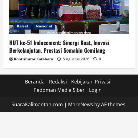
Kalsel
Nasional
HUT ke-51 Indocement: Sinergi Kuat, Inovasi
Berkelanjutan, Prestasi Semakin Gemilang
Kontributor Kotabaru
5 Agustus 2026
0
Beranda
Redaksi
Kebijakan Privasi
Pedoman Media Siber
Login
SuaraKalimantan.com
|
MoreNews
by AF themes.