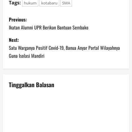
Tags:
hukum
kotabaru
SMA
P
Previous:
o
Ikatan Alumni UPR Berikan Bantuan Sembako
s
Next:
Satu Warganya Positif Covid-19, Banua Anyar Portal Wilayahnya
t
Guna Isolasi Mandiri
n
a
Tinggalkan Balasan
v
i
g
a