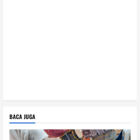
t
i
o
n
BACA JUGA