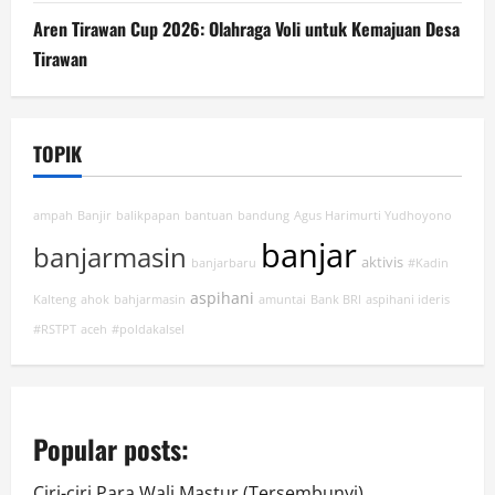
Aren Tirawan Cup 2026: Olahraga Voli untuk Kemajuan Desa
Tirawan
TOPIK
ampah
Banjir
balikpapan
bantuan
bandung
Agus Harimurti Yudhoyono
banjar
banjarmasin
aktivis
banjarbaru
#Kadin
aspihani
Kalteng
ahok
bahjarmasin
amuntai
Bank BRI
aspihani ideris
#RSTPT
aceh
#poldakalsel
Popular posts:
Ciri-ciri Para Wali Mastur (Tersembunyi)