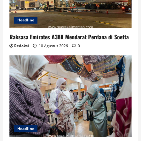
Headline
Raksasa Emirates A380 Mendarat Perdana di Soetta
Redaksi
10 Agustus 2026
0
Headline