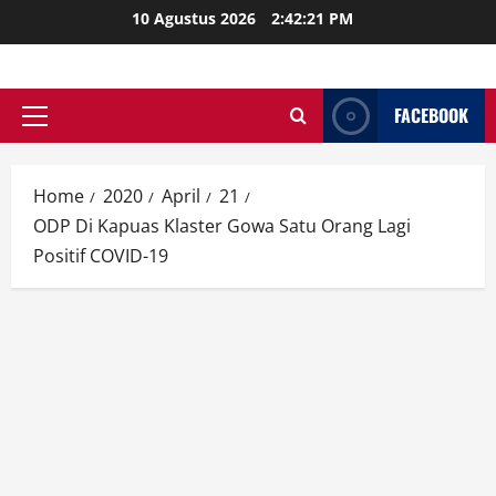
Skip
10 Agustus 2026
2:42:22 PM
to
content
FACEBOOK
Primary
Menu
Home
2020
April
21
ODP Di Kapuas Klaster Gowa Satu Orang Lagi
Positif COVID-19