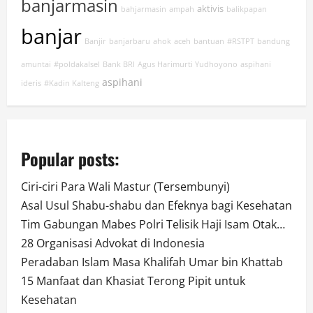
banjarmasin
aktivis
bahjarmasin
ampah
balikpapan
banjar
Banjir
banjarbaru
ahok
aceh
bantuan
#RSTPT
bandung
amuntai
#poldakalsel
Bank BRI
Agus Harimurti Yudhoyono
aspihani
aspihani
ideris
#Kadin Kalteng
Popular posts:
Ciri-ciri Para Wali Mastur (Tersembunyi)
Asal Usul Shabu-shabu dan Efeknya bagi Kesehatan
Tim Gabungan Mabes Polri Telisik Haji Isam Otak…
28 Organisasi Advokat di Indonesia
Peradaban Islam Masa Khalifah Umar bin Khattab
15 Manfaat dan Khasiat Terong Pipit untuk
Kesehatan