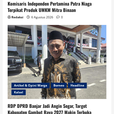
Komisaris Independen Pertamina Patra Niaga
Terpikat Produk UMKM Mitra Binaan
Redaksi
6 Agustus 2026
0
Artikel & Opini Warga
Borneo
Headline
Kalsel
RDP DPRD Banjar Jadi Angin Segar, Target
Kabupaten Gambut Raya 2027 Makin Terbuka