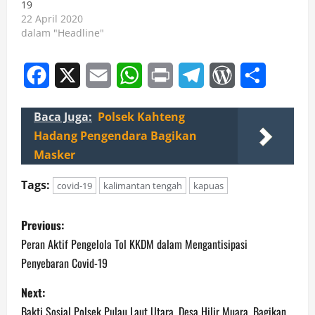
19
22 April 2020
dalam "Headline"
Facebook
X
Email
WhatsApp
Print
Telegram
WordPress
Share
Baca Juga:
Polsek Kahteng
Hadang Pengendara Bagikan
Masker
Tags:
covid-19
kalimantan tengah
kapuas
P
Previous:
o
Peran Aktif Pengelola Tol KKDM dalam Mengantisipasi
Penyebaran Covid-19
s
Next:
t
Bakti Sosial Polsek Pulau Laut Utara, Desa Hilir Muara, Bagikan