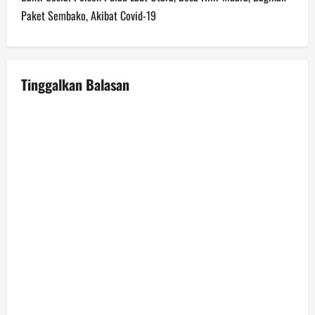
n
Paket Sembako, Akibat Covid-19
a
v
Tinggalkan Balasan
i
g
a
t
i
o
n