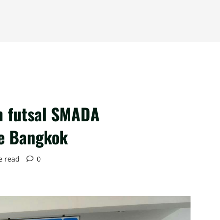
m futsal SMADA
ke Bangkok
e read
0