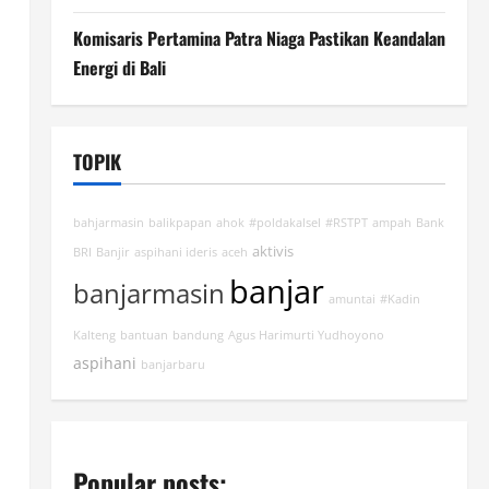
Komisaris Pertamina Patra Niaga Pastikan Keandalan
Energi di Bali
TOPIK
bahjarmasin
balikpapan
ahok
#poldakalsel
#RSTPT
ampah
Bank
aktivis
BRI
Banjir
aspihani ideris
aceh
banjar
banjarmasin
amuntai
#Kadin
Kalteng
bantuan
bandung
Agus Harimurti Yudhoyono
aspihani
banjarbaru
Popular posts: