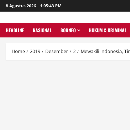
Skip
8 Agustus 2026
1:05:44 PM
to
content
HEADLINE
NASIONAL
BORNEO
HUKUM & KRIMINAL
Home
2019
Desember
2
Mewakili Indonesia, T