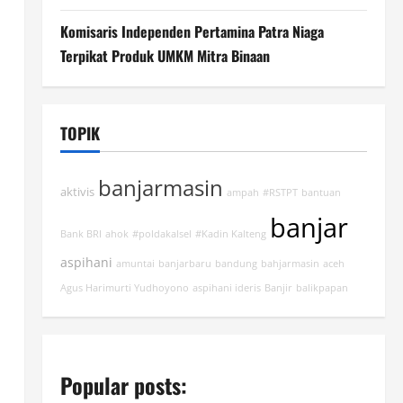
Komisaris Independen Pertamina Patra Niaga
Terpikat Produk UMKM Mitra Binaan
TOPIK
banjarmasin
aktivis
ampah
#RSTPT
bantuan
banjar
Bank BRI
ahok
#poldakalsel
#Kadin Kalteng
aspihani
amuntai
banjarbaru
bandung
bahjarmasin
aceh
Agus Harimurti Yudhoyono
aspihani ideris
Banjir
balikpapan
Popular posts: