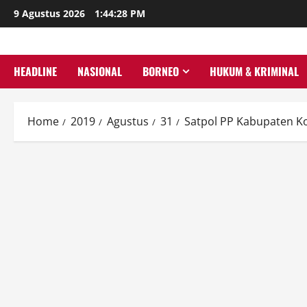
Skip
9 Agustus 2026
1:44:29 PM
to
content
HEADLINE
NASIONAL
BORNEO
HUKUM & KRIMINAL
Home
2019
Agustus
31
Satpol PP Kabupaten Ko