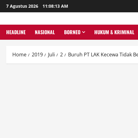
Skip
7 Agustus 2026
11:08:15 AM
to
content
HEADLINE
NASIONAL
BORNEO
HUKUM & KRIMINAL
Home
2019
Juli
2
Buruh PT LAK Kecewa Tidak B