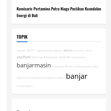
Komisaris Pertamina Patra Niaga Pastikan Keandalan
Energi di Bali
TOPIK
aktivis
ampah
#RSTPT
#poldakalsel
Banjir
amuntai
ahok
aspihani
bantuan
balikpapan
Bank BRI
banjarbaru
banjarmasin
bandung
#Kadin Kalteng
aceh
Agus
banjar
Harimurti Yudhoyono
aspihani ideris
bahjarmasin