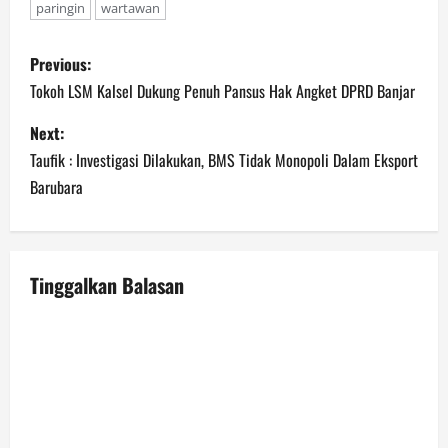
paringin
wartawan
P
Previous:
o
Tokoh LSM Kalsel Dukung Penuh Pansus Hak Angket DPRD Banjar
s
Next:
Taufik : Investigasi Dilakukan, BMS Tidak Monopoli Dalam Eksport
t
Barubara
n
a
Tinggalkan Balasan
v
i
g
a