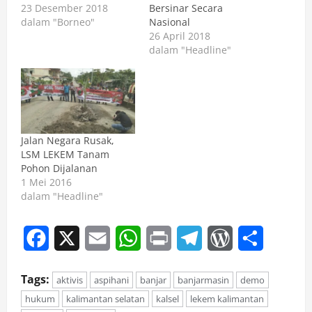
23 Desember 2018
Bersinar Secara
dalam "Borneo"
Nasional
26 April 2018
dalam "Headline"
Jalan Negara Rusak,
LSM LEKEM Tanam
Pohon Dijalanan
1 Mei 2016
dalam "Headline"
Facebook
X
Email
WhatsApp
Print
Telegram
WordPress
Share
Tags:
aktivis
aspihani
banjar
banjarmasin
demo
hukum
kalimantan selatan
kalsel
lekem kalimantan