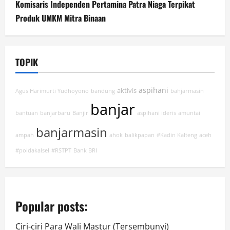
Komisaris Independen Pertamina Patra Niaga Terpikat
Produk UMKM Mitra Binaan
TOPIK
aspihani
aktivis
Agus Harimurti Yudhoyono
bandung
bahjarmasin
banjar
bantuan
banjarbaru
Banjir
aspihani ideris
amuntai
banjarmasin
ampah
ahok
balikpapan
#Kadin Kalteng
aceh
#poldakalsel
#RSTPT
Bank BRI
Popular posts:
Ciri-ciri Para Wali Mastur (Tersembunyi)