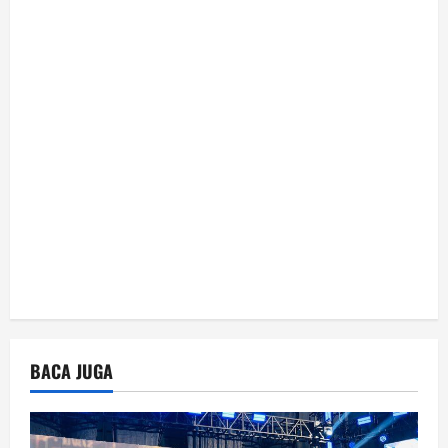
t
i
o
n
BACA JUGA