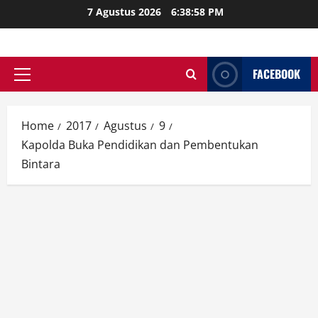
Skip
7 Agustus 2026
6:39:00 PM
to
content
FACEBOOK
Primary
Menu
Home
2017
Agustus
9
Kapolda Buka Pendidikan dan Pembentukan
Bintara