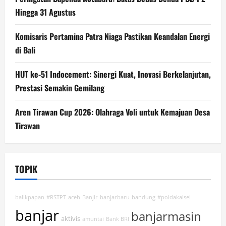
Hingga 31 Agustus
Komisaris Pertamina Patra Niaga Pastikan Keandalan Energi
di Bali
HUT ke-51 Indocement: Sinergi Kuat, Inovasi Berkelanjutan,
Prestasi Semakin Gemilang
Aren Tirawan Cup 2026: Olahraga Voli untuk Kemajuan Desa
Tirawan
TOPIK
balikpapan
#RSTPT
aceh
Banjir
banjarbaru
bandung
#poldakalsel
banjar
banjarmasin
aktivis
amuntai
Bank BRI