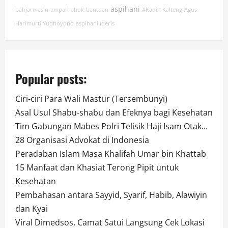
aspihani
bahjarmasin
ampah
ahok
bantuan
#Kadin Kalteng
Agus
Harimurti Yudhoyono
aspihani ideris
Popular posts:
Ciri-ciri Para Wali Mastur (Tersembunyi)
Asal Usul Shabu-shabu dan Efeknya bagi Kesehatan
Tim Gabungan Mabes Polri Telisik Haji Isam Otak…
28 Organisasi Advokat di Indonesia
Peradaban Islam Masa Khalifah Umar bin Khattab
15 Manfaat dan Khasiat Terong Pipit untuk
Kesehatan
Pembahasan antara Sayyid, Syarif, Habib, Alawiyin
dan Kyai
Viral Dimedsos, Camat Satui Langsung Cek Lokasi