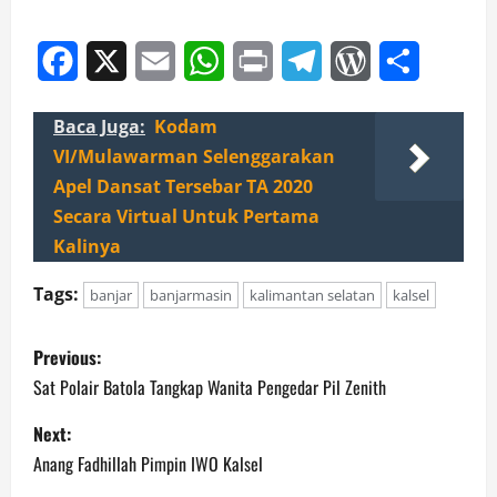
Facebook
X
Email
WhatsApp
Print
Telegram
WordPress
Share
Baca Juga:
Kodam
VI/Mulawarman Selenggarakan
Apel Dansat Tersebar TA 2020
Secara Virtual Untuk Pertama
Kalinya
Tags:
banjar
banjarmasin
kalimantan selatan
kalsel
P
Previous:
o
Sat Polair Batola Tangkap Wanita Pengedar Pil Zenith
s
Next:
Anang Fadhillah Pimpin IWO Kalsel
t