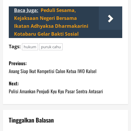
Baca Juga:
Peduli Sesama,
Kejaksaan Negeri Bersama
Ikatan Adhyaksa Dharmakarini
Kotabaru Gelar Bakti Sosial
Tags:
hukum
puruk cahu
P
Previous:
o
Anang Siap Ikut Kompetisi Calon Ketua IWO Kalsel
s
Next:
Polisi Amankan Penjudi Kyu Kyu Pasar Sentra Antasari
t
n
a
Tinggalkan Balasan