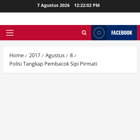
Skip
7 Agustus 2026
12:22:03 PM
to
content
FACEBOOK
Primary
Menu
Home
2017
Agustus
8
Polisi Tangkap Pembacok Sipi Pirmati