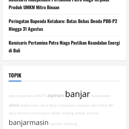
Produk UMKM Mitra Binaan
Peringatan Bapenda Kotabaru: Batas Bebas Denda PBB-P2
Hingga 31 Agustus
Komisaris Pertamina Patra Niaga Pastikan Keandalan Energi
di Bali
TOPIK
banjar
aspihani
aceh
banjarbaru
#RSTPT
#poldakalsel
aktivis
bahjarmasin
ahok
Banjir
balikpapan
aspihani ideris
Bank BRI
Agus Harimurti Yudhoyono
#Kadin Kalteng
ampah
amuntai
banjarmasin
bantuan
bandung