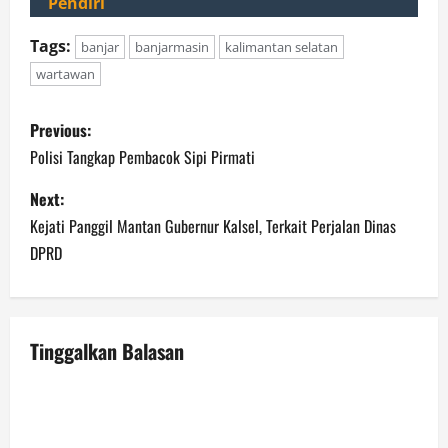
Pendiri
Tags:
banjar
banjarmasin
kalimantan selatan
wartawan
P
Previous:
o
Polisi Tangkap Pembacok Sipi Pirmati
s
Next:
Kejati Panggil Mantan Gubernur Kalsel, Terkait Perjalan Dinas
t
DPRD
n
a
Tinggalkan Balasan
v
i