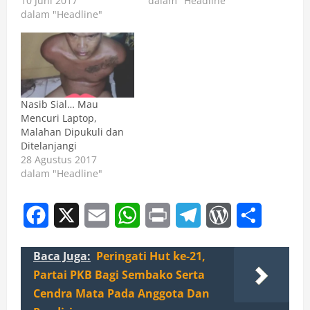
10 Juni 2017
dalam "Headline"
dalam "Headline"
Nasib Sial… Mau
Mencuri Laptop,
Malahan Dipukuli dan
Ditelanjangi
28 Agustus 2017
dalam "Headline"
Facebook
X
Email
WhatsApp
Print
Telegram
WordPress
Share
Baca Juga:
Peringati Hut ke-21,
Partai PKB Bagi Sembako Serta
Cendra Mata Pada Anggota Dan