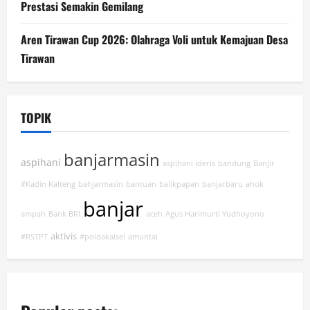
Prestasi Semakin Gemilang
Aren Tirawan Cup 2026: Olahraga Voli untuk Kemajuan Desa
Tirawan
TOPIK
banjarmasin
aspihani
aspihani ideris
bandung
Banjir
#Kadin Kalteng
bahjarmasin
bantuan
balikpapan
banjarbaru
ahok
banjar
ampah
Bank BRI
aceh
Agus Harimurti Yudhoyono
aktivis
#RSTPT
#poldakalsel
amuntai