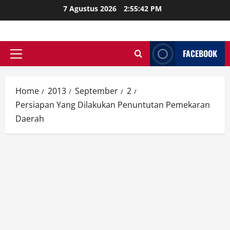
Skip
7 Agustus 2026
2:55:43 PM
to
content
FACEBOOK
Primary
Menu
Home
2013
September
2
Persiapan Yang Dilakukan Penuntutan Pemekaran
Daerah