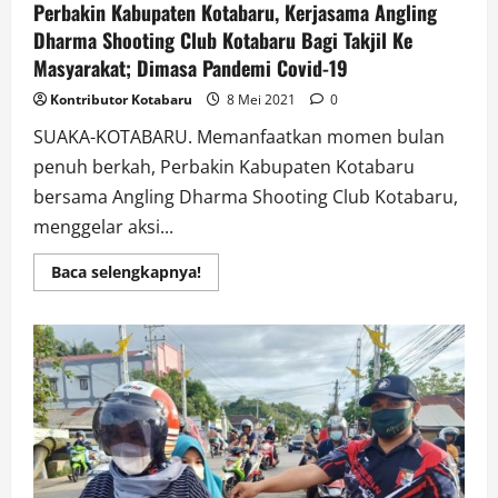
Gabungan
Perbakin Kabupaten Kotabaru, Kerjasama Angling
HST
Gencar
Dharma Shooting Club Kotabaru Bagi Takjil Ke
Lakukan
Masyarakat; Dimasa Pandemi Covid-19
Operasi
Yustisi
Kontributor Kotabaru
8 Mei 2021
0
SUAKA-KOTABARU. Memanfaatkan momen bulan
penuh berkah, Perbakin Kabupaten Kotabaru
bersama Angling Dharma Shooting Club Kotabaru,
menggelar aksi...
Read
Baca selengkapnya!
more
about
Perbakin
Kabupaten
Kotabaru,
Kerjasama
Angling
Dharma
Shooting
Club
Kotabaru
Bagi
Takjil
Ke