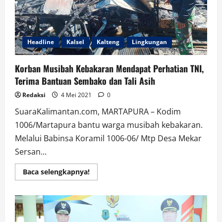
Headline
Kalsel
Kalteng
Lingkungan
Korban Musibah Kebakaran Mendapat Perhatian TNI,
Terima Bantuan Sembako dan Tali Asih
Redaksi
4 Mei 2021
0
SuaraKalimantan.com, MARTAPURA – Kodim
1006/Martapura bantu warga musibah kebakaran.
Melalui Babinsa Koramil 1006-06/ Mtp Desa Mekar
Sersan...
Read
Baca selengkapnya!
more
about
Korban
Musibah
Kebakaran
Mendapat
Perhatian