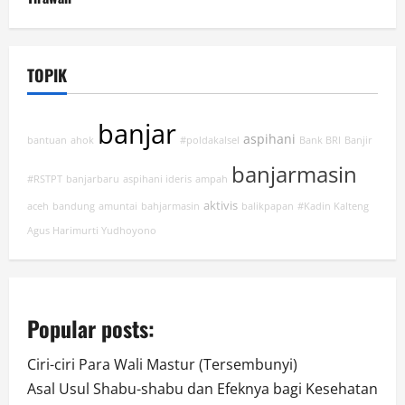
TOPIK
banjar
aspihani
bantuan
ahok
#poldakalsel
Bank BRI
Banjir
banjarmasin
#RSTPT
banjarbaru
aspihani ideris
ampah
aktivis
aceh
bandung
amuntai
bahjarmasin
balikpapan
#Kadin Kalteng
Agus Harimurti Yudhoyono
Popular posts:
Ciri-ciri Para Wali Mastur (Tersembunyi)
Asal Usul Shabu-shabu dan Efeknya bagi Kesehatan