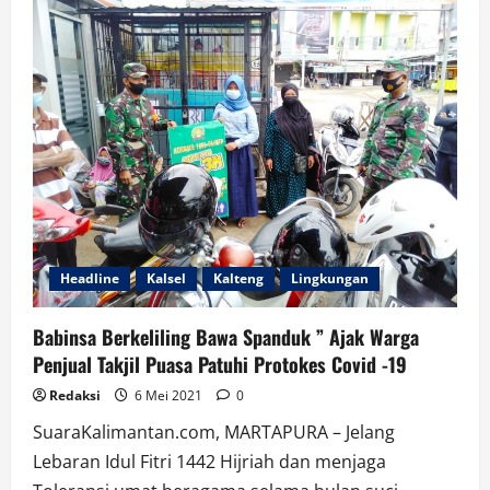
Bagikan
Bingkisan
Ramadhan
Kepada
Anak
Yatim
Headline
Kalsel
Kalteng
Lingkungan
Babinsa Berkeliling Bawa Spanduk ” Ajak Warga
Penjual Takjil Puasa Patuhi Protokes Covid -19
Redaksi
6 Mei 2021
0
SuaraKalimantan.com, MARTAPURA – Jelang
Lebaran Idul Fitri 1442 Hijriah dan menjaga