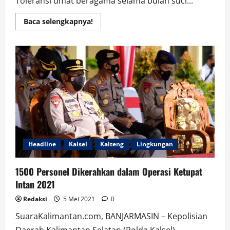
Toleransi umat beragama selama bulan suci...
Read
Baca selengkapnya!
more
about
Babinsa
Berkeliling
Bawa
Spanduk
”
Ajak
Warga
Penjual
Takjil
Puasa
Patuhi
Protokes
Covid
-19
Headline
Kalsel
Kalteng
Lingkungan
1500 Personel Dikerahkan dalam Operasi Ketupat
Intan 2021
Redaksi
5 Mei 2021
0
SuaraKalimantan.com, BANJARMASIN – Kepolisian