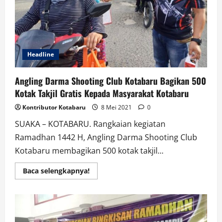
Masyarakat;
Dimasa
Pandemi
Covid-
19
Headline
Angling Darma Shooting Club Kotabaru Bagikan 500
Kotak Takjil Gratis Kepada Masyarakat Kotabaru
Kontributor Kotabaru
8 Mei 2021
0
SUAKA – KOTABARU. Rangkaian kegiatan
Ramadhan 1442 H, Angling Darma Shooting Club
Kotabaru membagikan 500 kotak takjil...
Read
Baca selengkapnya!
more
about
Angling
Darma
Shooting
Club
Kotabaru