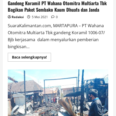
Gandeng Koramil PT Wahana Otomitra Multiarta Tbk
Bagikan Paket Sembako Kaum Dhuafa dan Janda
Redaksi
5 Mei 2021
0
SuaraKalimantan.com, MARTAPURA – PT Wahana
Otomitra Multiarta Tbk gandeng Koramil 1006-07/
Bjb kerjasama dalam menyalurkan pemberian
bingkisan...
Read
Baca selengkapnya!
more
about
Gandeng
Koramil
PT
Wahana
Otomitra
Multiarta
Tbk
Bagikan
Paket
Sembako
Kaum
Dhuafa
dan
Janda