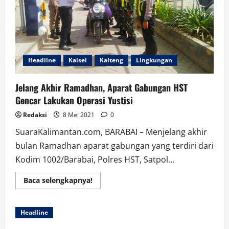
Headline
Kalsel
Kalteng
Lingkungan
Jelang Akhir Ramadhan, Aparat Gabungan HST
Gencar Lakukan Operasi Yustisi
Redaksi
8 Mei 2021
0
SuaraKalimantan.com, BARABAI – Menjelang akhir
bulan Ramadhan aparat gabungan yang terdiri dari
Kodim 1002/Barabai, Polres HST, Satpol...
Read
Baca selengkapnya!
more
about
Jelang
Akhir
Headline
Ramadhan,
Aparat