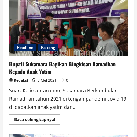
Bagikan
500
Kotak
Takjil
Gratis
Kepada
Masyarakat
Kotabaru
Headline
Kalteng
Bupati Sukamara Bagikan Bingkisan Ramadhan
Kepada Anak Yatim
Redaksi
7 Mei 2021
0
SuaraKalimantan.com, Sukamara Berkah bulan
Ramadhan tahun 2021 di tengah pandemi covid 19
di dapatkan anak yatim dan...
Read
Baca selengkapnya!
more
about
Bupati
Sukamara