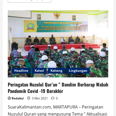
more
about
Rapat
Pengamanan
Hari
Raya
Idul
Fitri
1442
H
Di
Kabupaten
Hulu
Sungai
Utara
Headline
Kalsel
Kalteng
Lingkungan
Peringatan Nuzulul Qur’an ” Dandim Berharap Wabah
Pandemik Covid -19 Berakhir
Redaksi
3 Mei 2021
0
SuaraKalimantan.com, MARTAPURA – Peringatan
Nuzulul Quran yang mengusung Tema ” Aktualisasi