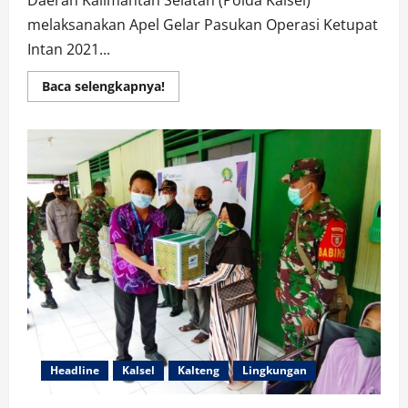
Daerah Kalimantan Selatan (Polda Kalsel)
melaksanakan Apel Gelar Pasukan Operasi Ketupat
Intan 2021...
Read
Baca selengkapnya!
more
about
1500
Personel
Dikerahkan
dalam
Operasi
Ketupat
Intan
2021
Headline
Kalsel
Kalteng
Lingkungan