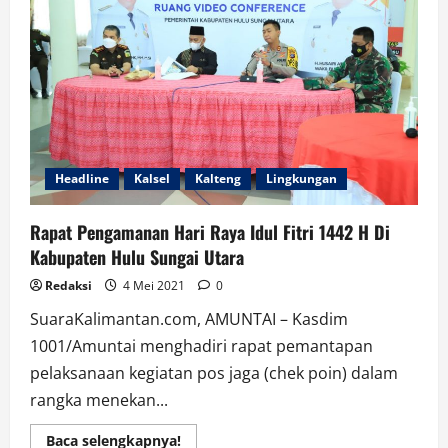
TNI,
Terima
Bantuan
Sembako
dan
Tali
Asih
Headline
Kalsel
Kalteng
Lingkungan
Rapat Pengamanan Hari Raya Idul Fitri 1442 H Di
Kabupaten Hulu Sungai Utara
Redaksi
4 Mei 2021
0
SuaraKalimantan.com, AMUNTAI – Kasdim
1001/Amuntai menghadiri rapat pemantapan
pelaksanaan kegiatan pos jaga (chek poin) dalam
rangka menekan...
Read
Baca selengkapnya!