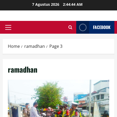
Skip
7 Agustus 2026
2:44:45 AM
to
content
FACEBOOK
Primary
Menu
Home
ramadhan
Page 3
ramadhan