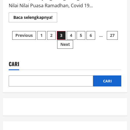
Nilai Nilai Puasa Ramadhan, Covid 19...
Read
Baca selengkapnya!
more
about
Peringatan
Paginasi
Nuzulul
Previous
1
2
3
4
5
6
…
27
Qur’an
”
Next
pos
Dandim
Berharap
Wabah
Pandemik
Covid
CARI
-19
Berakhir
CARI