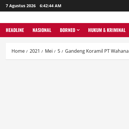
Skip
7 Agustus 2026
6:42:45 AM
to
content
HEADLINE
NASIONAL
BORNEO
HUKUM & KRIMINAL
Home
2021
Mei
5
Gandeng Koramil PT Wahana 