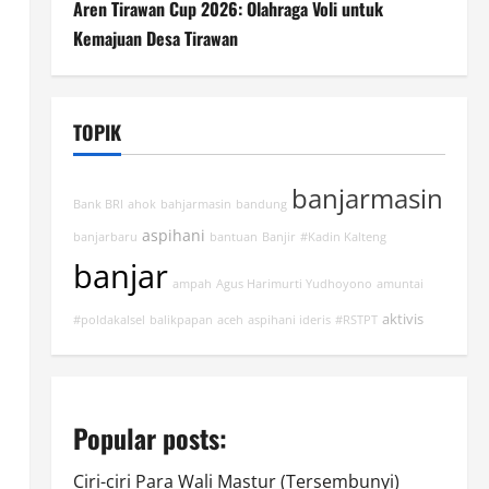
Aren Tirawan Cup 2026: Olahraga Voli untuk
Kemajuan Desa Tirawan
TOPIK
banjarmasin
Bank BRI
ahok
bahjarmasin
bandung
aspihani
banjarbaru
bantuan
Banjir
#Kadin Kalteng
banjar
ampah
Agus Harimurti Yudhoyono
amuntai
aktivis
#poldakalsel
balikpapan
aceh
aspihani ideris
#RSTPT
Popular posts:
Ciri-ciri Para Wali Mastur (Tersembunyi)