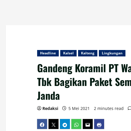
Headline
Kalsel
Kalteng
Lingkungan
Gandeng Koramil PT Wa
Tbk Bagikan Paket Se
Janda
Redaksi
5 Mei 2021
2 minutes read