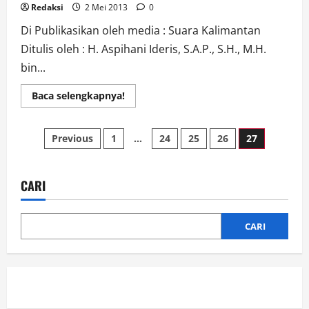
Redaksi
2 Mei 2013
0
Di Publikasikan oleh media : Suara Kalimantan
Ditulis oleh : H. Aspihani Ideris, S.A.P., S.H., M.H.
bin...
Read
Baca selengkapnya!
more
about
Kondisi
Paginasi
Pendidikan
Previous
1
…
24
25
26
27
di
Perbatasan
pos
Indonesia
–
Malaysia
CARI
Memprihatinkan
CARI