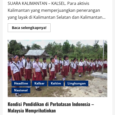
SUARA KALIMANTAN – KALSEL. Para aktivis
Kalimantan yang memperjuangkan penerangan
yang layak di Kalimantan Selatan dan Kalimantan...
Read
Baca selengkapnya!
more
about
Memperingati
100
Hari
Wafatnya
Sayyid
Muhammad
Alvin,
Aktivis
Melawan
Kadap
Headline
Kalbar
Kaltim
Lingkungan
Nasional
Kondisi Pendidikan di Perbatasan Indonesia –
Malaysia Memprihatinkan