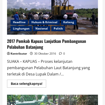
Headline
Hukum & Kriminal
Kalteng
Lingkungan
Nasional
Politik
2017 Pemkab Kapuas Lanjutkan Pembangunan
Pelabuhan Batanjung
Kontributor
30 Oktober 2016
0
SUAKA – KAPUAS – Proses kelanjutan
pembangunan Pelabuhan Laut Batanjung yang
terletak di Desa Lupak Dalam /...
Read
Baca selengkapnya!
more
about
2017
Pemkab
Kapuas
Lanjutkan