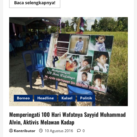
Read
Baca selengkapnya!
more
about
Mengenang
100
Hari
Wafatnya
Aktifis
Kalsel
“Melawan
Kadap”
Borneo
Headline
Kalsel
Politik
Memperingati 100 Hari Wafatnya Sayyid Muhammad
Alvin, Aktivis Melawan Kadap
Kontributor
10 Agustus 2016
0