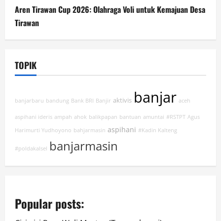
Aren Tirawan Cup 2026: Olahraga Voli untuk Kemajuan Desa
Tirawan
TOPIK
banjar
aktivis
banjarbaru
bandung
Bank BRI
Banjir
aceh
aspihani ideris
ampah
ahok
balikpapan
bantuan
amuntai
#RSTPT
Agus
aspihani
Harimurti Yudhoyono
bahjarmasin
#Kadin Kalteng
banjarmasin
#poldakalsel
Popular posts: