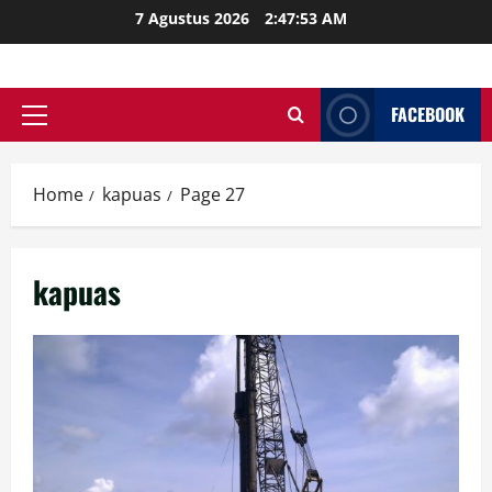
Skip
7 Agustus 2026
2:47:54 AM
to
content
FACEBOOK
Primary
Menu
Home
kapuas
Page 27
kapuas