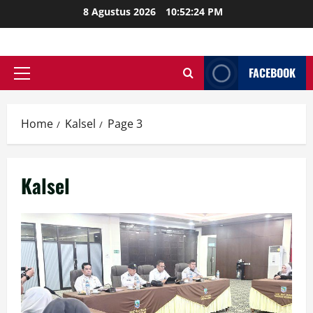
Skip
8 Agustus 2026
10:52:26 PM
to
content
FACEBOOK
Primary
Menu
Home
Kalsel
Page 3
Kalsel