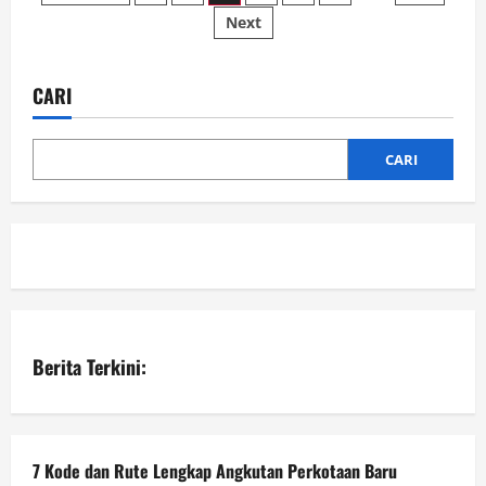
18
Next
pos
Rampa
Lama:
Penuh
Adat,
Penuh
CARI
Kenangan
Terakhir
Jabatan
Syamsir
CARI
Alam
Berita Terkini:
7 Kode dan Rute Lengkap Angkutan Perkotaan Baru