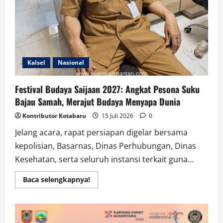
Kalsel
Nasional
Festival Budaya Saijaan 2027: Angkat Pesona Suku
Bajau Samah, Merajut Budaya Menyapa Dunia
Kontributor Kotabaru
15 Juli 2026
0
Jelang acara, rapat persiapan digelar bersama
kepolisian, Basarnas, Dinas Perhubungan, Dinas
Kesehatan, serta seluruh instansi terkait guna...
Read
Baca selengkapnya!
more
about
Festival
Budaya
Saijaan
2027: