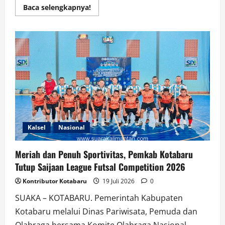
Read
Baca selengkapnya!
more
about
Wakil
Ketua
DPRD
Kotabaru
Hadiri
Final
Voli
Kapolsek
PLT
Cup
2026,
Sumbang
Doorprize
Mesin
Cuci
Kalsel
Nasional
Meriah dan Penuh Sportivitas, Pemkab Kotabaru
Tutup Saijaan League Futsal Competition 2026
Kontributor Kotabaru
19 Juli 2026
0
SUAKA – KOTABARU. Pemerintah Kabupaten
Kotabaru melalui Dinas Pariwisata, Pemuda dan