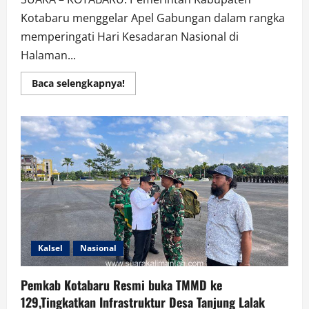
Kotabaru menggelar Apel Gabungan dalam rangka
memperingati Hari Kesadaran Nasional di
Halaman...
Read
Baca selengkapnya!
more
about
Apel
Hari
Kesadaran
Nasional,
Pemkab
Kotabaru
Perkuat
Budaya
Kerja
Aparatur
Kalsel
Nasional
Pemkab Kotabaru Resmi buka TMMD ke
129,Tingkatkan Infrastruktur Desa Tanjung Lalak