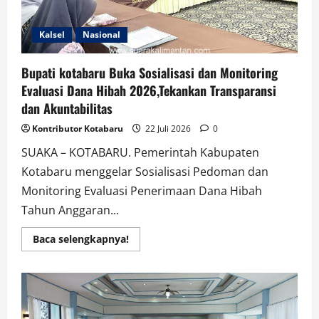
Kalsel
Nasional
Bupati kotabaru Buka Sosialisasi dan Monitoring
Evaluasi Dana Hibah 2026,Tekankan Transparansi
dan Akuntabilitas
Kontributor Kotabaru
22 Juli 2026
0
SUAKA – KOTABARU. Pemerintah Kabupaten
Kotabaru menggelar Sosialisasi Pedoman dan
Monitoring Evaluasi Penerimaan Dana Hibah
Tahun Anggaran...
Read
Baca selengkapnya!
more
about
Bupati
kotabaru
Buka
Sosialisasi
dan
Monitoring