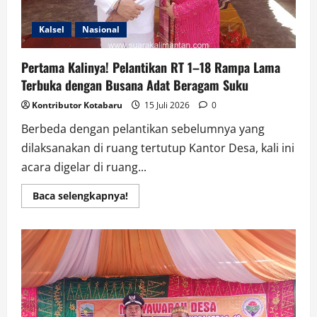
Kalsel
Nasional
Pertama Kalinya! Pelantikan RT 1–18 Rampa Lama
Terbuka dengan Busana Adat Beragam Suku
Kontributor Kotabaru
15 Juli 2026
0
Berbeda dengan pelantikan sebelumnya yang
dilaksanakan di ruang tertutup Kantor Desa, kali ini
acara digelar di ruang...
Read
Baca selengkapnya!
more
about
Pertama
Kalinya!
Pelantikan
RT
1–
18
Rampa
Lama
Terbuka
dengan