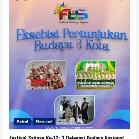
Angkat
Pesona
Suku
Bajau
Samah,
Merajut
Budaya
Menyapa
Dunia
Kalsel
Nasional
Festival Saijaan Ke-12: 3 Delegasi Budaya Nasional