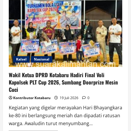
Gelar
Pertemuan
Rutin,
Angkat
Tema
Rumah
Layak
Huni
Untuk
Wujudkan
Keluarga
Sehat
dan
Sejahtera
Kalsel
Nasional
Wakil Ketua DPRD Kotabaru Hadiri Final Voli
Kapolsek PLT Cup 2026, Sumbang Doorprize Mesin
Cuci
Kontributor Kotabaru
19 Juli 2026
0
Kegiatan yang digelar merayakan Hari Bhayangkara
ke-80 ini berlangsung meriah dan dipadati ratusan
warga. Awaludin turut menyumbang...