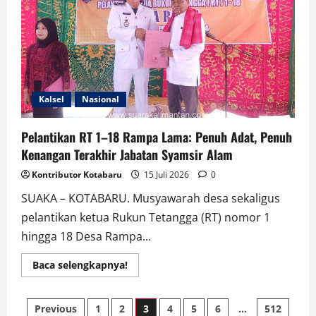
Busana
Adat
Beragam
Suku
Kalsel
Nasional
Pelantikan RT 1–18 Rampa Lama: Penuh Adat, Penuh
Kenangan Terakhir Jabatan Syamsir Alam
Kontributor Kotabaru
15 Juli 2026
0
SUAKA – KOTABARU. Musyawarah desa sekaligus
pelantikan ketua Rukun Tetangga (RT) nomor 1
hingga 18 Desa Rampa...
Read
Baca selengkapnya!
more
about
Pelantikan
Paginasi
RT
Previous
1
2
3
4
5
6
…
512
1–