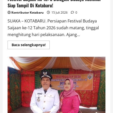
Siap Tampil Di Kotabaru!
Kontributor Kotabaru
15 Juli 2026
0
SUAKA – KOTABARU. Persiapan Festival Budaya
Saijaan ke-12 Tahun 2026 sudah matang, tinggal
menghitung hari pelaksanaan. Ajang...
Read
Baca selengkapnya!
more
about
Festival
Saijaan
Ke-
12:
3
Delegasi
Budaya
Nasional
Siap
Tampil
Di
Kotabaru!