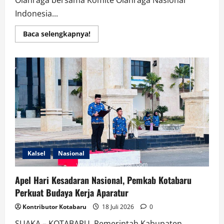
Olahraga bersama Komite Olahraga Nasional
Indonesia...
Read
Baca selengkapnya!
more
about
Meriah
dan
Penuh
Sportivitas,
Pemkab
Kotabaru
Tutup
Saijaan
League
Futsal
Competition
2026
Kalsel
Nasional
Apel Hari Kesadaran Nasional, Pemkab Kotabaru
Perkuat Budaya Kerja Aparatur
Kontributor Kotabaru
18 Juli 2026
0
SUAKA – KOTABARU. Pemerintah Kabupaten