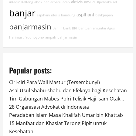
aktivis
#Kadin Kalteng
ahok
banjarbaru
aceh
#RSTPT
#poldakalsel
banjar
aspihani
aspihani ideris
bandung
balikpapan
banjarmasin
Banjir
Bank BRI
bantuan
amuntai
Agus
Harimurti Yudhoyono
ampah
bahjarmasin
Popular posts:
Ciri-ciri Para Wali Mastur (Tersembunyi)
Asal Usul Shabu-shabu dan Efeknya bagi Kesehatan
Tim Gabungan Mabes Polri Telisik Haji Isam Otak…
28 Organisasi Advokat di Indonesia
Peradaban Islam Masa Khalifah Umar bin Khattab
15 Manfaat dan Khasiat Terong Pipit untuk
Kesehatan