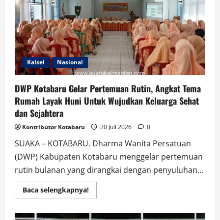
Evaluasi
Dana
Hibah
2026,Tekankan
Transparansi
dan
Akuntabilitas
Kalsel
Nasional
DWP Kotabaru Gelar Pertemuan Rutin, Angkat Tema
Rumah Layak Huni Untuk Wujudkan Keluarga Sehat
dan Sejahtera
Kontributor Kotabaru
20 Juli 2026
0
SUAKA – KOTABARU. Dharma Wanita Persatuan
(DWP) Kabupaten Kotabaru menggelar pertemuan
rutin bulanan yang dirangkai dengan penyuluhan...
Read
Baca selengkapnya!
more
about
DWP
Kotabaru