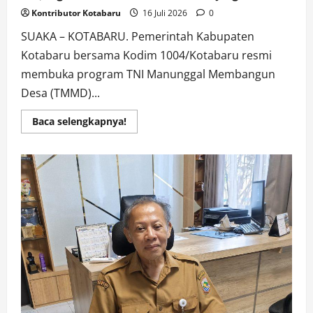
Kontributor Kotabaru
16 Juli 2026
0
SUAKA – KOTABARU. Pemerintah Kabupaten
Kotabaru bersama Kodim 1004/Kotabaru resmi
membuka program TNI Manunggal Membangun
Desa (TMMD)...
Read
Baca selengkapnya!
more
about
Pemkab
Kotabaru
Resmi
buka
TMMD
ke
129,Tingkatkan
Infrastruktur
Desa
Tanjung
Lalak