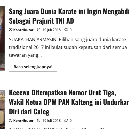
Bantuan
Ke
Sang Juara Dunia Karate ini Ingin Mengabd
Warga
Korban
Sebagai Prajurit TNI AD
Banjir
di
Kotabaru
Kontributor
19 Juli 2018
0
SUAKA- BANJARMASIN. Pilihan sang juara dunia karate
tradisional 2017 ini bulat sudah keputusan dari semua
tawaran yang...
Read
Baca selengkapnya!
more
about
Sang
Juara
Dunia
Kecewa Ditempatkan Nomor Urut Tiga,
Karate
ini
Ingin
Wakil Ketua DPW PAN Kalteng ini Undurka
Mengabdi
Sebagai
Diri dari Caleg
Prajurit
TNI
AD
Kontributor
19 Juli 2018
0