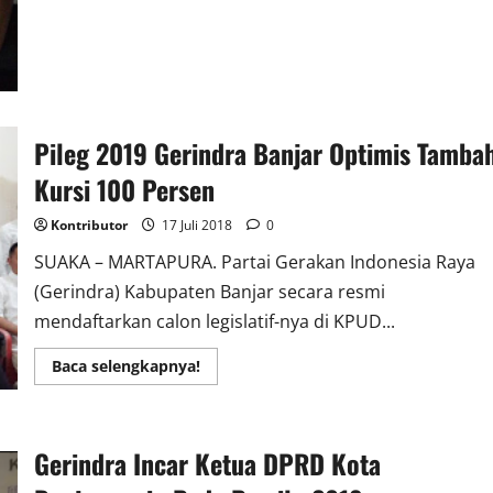
Daftarkan
Calegnya
Ke
KPUD
Pileg 2019 Gerindra Banjar Optimis Tamba
Kursi 100 Persen
Kontributor
17 Juli 2018
0
SUAKA – MARTAPURA. Partai Gerakan Indonesia Raya
(Gerindra) Kabupaten Banjar secara resmi
mendaftarkan calon legislatif-nya di KPUD...
Read
Baca selengkapnya!
more
about
Pileg
2019
Gerindra
Gerindra Incar Ketua DPRD Kota
Banjar
Optimis
Tambah