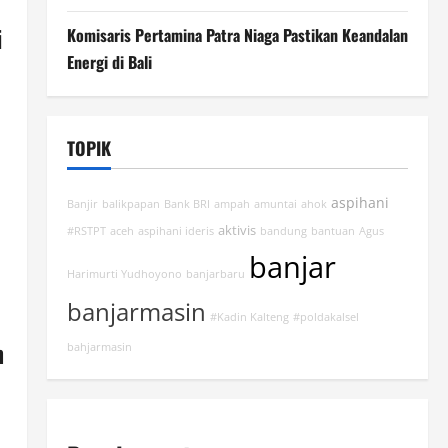
i
Komisaris Pertamina Patra Niaga Pastikan Keandalan
Energi di Bali
TOPIK
aspihani
Banjir
balikpapan
Bank BRI
ampah
amuntai
ahok
aktivis
#RSTPT
aceh
aspihani ideris
bandung
bantuan
Agus
banjar
Harimurti Yudhoyono
banjarbaru
banjarmasin
#Kadin Kalteng
#poldakalsel
n
bahjarmasin