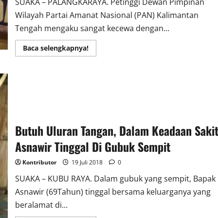
SUAKA – PALANGKARAYA. Petinggi Dewan Pimpinan
Wilayah Partai Amanat Nasional (PAN) Kalimantan
Tengah mengaku sangat kecewa dengan...
Read
Baca selengkapnya!
more
about
Kecewa
Ditempatkan
Nomor
Urut
Tiga,
Wakil
Ketua
DPW
PAN
Butuh Uluran Tangan, Dalam Keadaan Saki
Kalteng
ini
Asnawir Tinggal Di Gubuk Sempit
Undurkan
Diri
dari
Kontributor
19 Juli 2018
0
Caleg
SUAKA – KUBU RAYA. Dalam gubuk yang sempit, Bapak
Asnawir (69Tahun) tinggal bersama keluarganya yang
beralamat di...