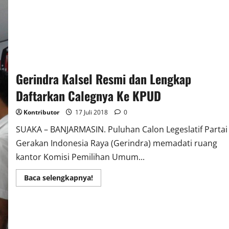
Disoalkan
Gerindra Kalsel Resmi dan Lengkap
Daftarkan Calegnya Ke KPUD
Kontributor
17 Juli 2018
0
SUAKA – BANJARMASIN. Puluhan Calon Legeslatif Partai
Gerakan Indonesia Raya (Gerindra) memadati ruang
kantor Komisi Pemilihan Umum...
Read
Baca selengkapnya!
more
about
Gerindra
Kalsel
Resmi
dan
Lengkap