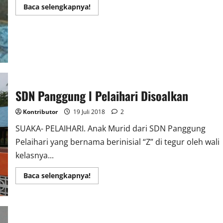
Read
Baca selengkapnya!
more
about
Butuh
Uluran
Tangan,
Dalam
Keadaan
Sakit
Asnawir
Tinggal
Di
Gubuk
SDN Panggung l Pelaihari Disoalkan
Sempit
Kontributor
19 Juli 2018
2
SUAKA- PELAIHARI. Anak Murid dari SDN Panggung
Pelaihari yang bernama berinisial “Z” di tegur oleh wali
kelasnya...
Read
Baca selengkapnya!
more
about
SDN
Panggung
l
Pelaihari