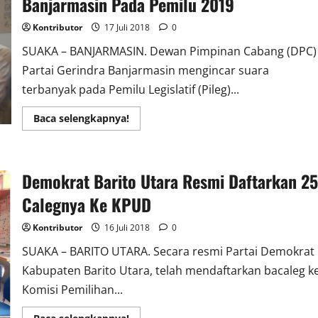
Banjarmasin Pada Pemilu 2019
Kursi
100
Persen
Kontributor
17 Juli 2018
0
SUAKA – BANJARMASIN. Dewan Pimpinan Cabang (DPC)
Partai Gerindra Banjarmasin mengincar suara
terbanyak pada Pemilu Legislatif (Pileg)...
Read
Baca selengkapnya!
more
about
Gerindra
Incar
Ketua
Demokrat Barito Utara Resmi Daftarkan 25
DPRD
Kota
Banjarmasin
Calegnya Ke KPUD
Pada
Pemilu
2019
Kontributor
16 Juli 2018
0
SUAKA – BARITO UTARA. Secara resmi Partai Demokrat
Kabupaten Barito Utara, telah mendaftarkan bacaleg k
Komisi Pemilihan...
Read