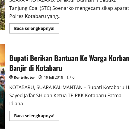
SUAKA – KOTABARU. Direktur Utama PT Sebuku
Tanjung Coal (STC) Soenarko mengecam sikap aparat
Polres Kotabaru yang...
Read
Baca selengkapnya!
more
about
Ratusan
Polisi
Serang
dan
Bupati Berikan Bantuan Ke Warga Korban
Tangkap
130
Banjir di Kotabaru
Karyawan
PT
Sebuku
Kontributor
19 Juli 2018
0
Grup
KOTABARU, SUARA KALIMANTAN – Bupati Kotabaru H.
Sayed Ja’far SH dan Ketua TP PKK Kotabaru Fatma
Idiana...
Read
Baca selengkapnya!
more
about
Bupati
Berikan