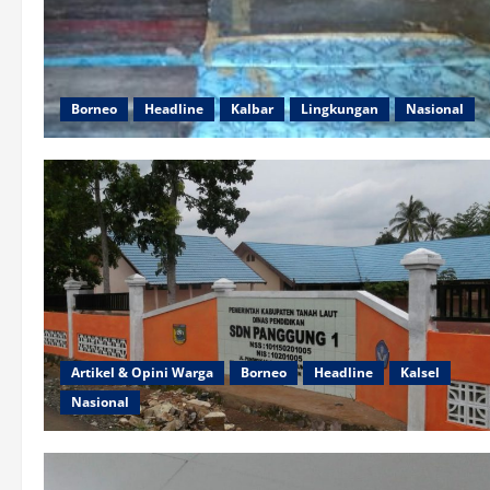
Borneo
Headline
Kalbar
Lingkungan
Nasional
Artikel & Opini Warga
Borneo
Headline
Kalsel
Nasional