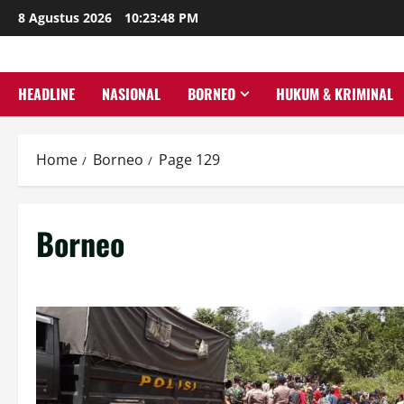
Skip
8 Agustus 2026
10:23:50 PM
to
content
HEADLINE
NASIONAL
BORNEO
HUKUM & KRIMINAL
Home
Borneo
Page 129
Borneo