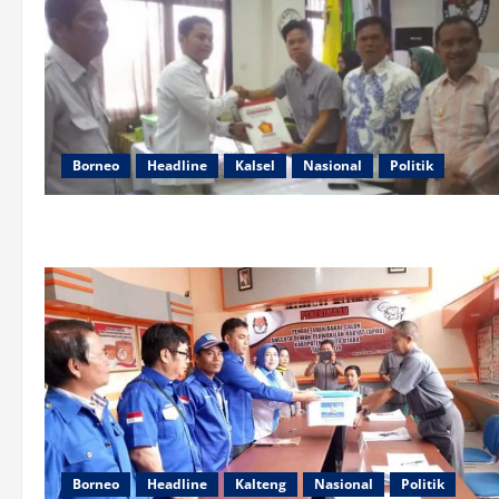
Borneo
Headline
Kalsel
Nasional
Politik
Borneo
Headline
Kalteng
Nasional
Politik