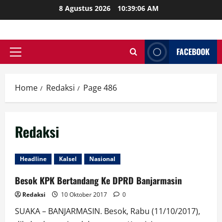
Skip
8 Agustus 2026
10:39:07 AM
to
content
FACEBOOK
Primary
Menu
Home
Redaksi
Page 486
Redaksi
Headline
Kalsel
Nasional
Besok KPK Bertandang Ke DPRD Banjarmasin
Redaksi
10 Oktober 2017
0
SUAKA – BANJARMASIN. Besok, Rabu (11/10/2017),