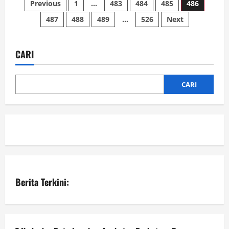
Paginasi
Previous
1
…
483
484
485
486
Hadiri
Resepsi
487
488
489
…
526
Next
pos
Perkawinan
Anak
Pejabat
CARI
CARI
Berita Terkini: