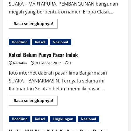
SUAKA – MARTAPURA. PEMBANGUNAN bangunan
megah yang berbentuk ornamen Eropa Clasik...
Read
Baca selengkapnya!
more
about
Bangunan
Mirip
Headline
Kalsel
Nasional
Masjid
Viral
di
Kalsel Belum Punya Pasar Induk
MEDSOS
di
Redaksi
9 Oktober 2017
0
duga
Pembangunan
foto internet daerah pasar lima Banjarmasin
GEREJA
SUAKA – BANJARMASIN. Ternyata selama ini
Kalimantan Selatan belum memiliki pasar...
Read
Baca selengkapnya!
more
about
Kalsel
Belum
Headline
Kalsel
Lingkungan
Nasional
Punya
Pasar
Induk