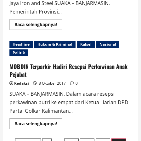
Jaya Iron and Steel SUAKA – BANJARMASIN.
Pemerintah Provinsi...
Read
Baca selengkapnya!
more
about
Pemprov
dan
Headline
Hukum & Kriminal
Kalsel
Nasional
DPRD
Kalsel
Politik
Bahas
Perda
Penyertaan
MOBDIN Terparkir Hadiri Resepsi Perkawinan Anak
Modal
Terhadap
Pejabat
PT
Meratus
Redaksi
8 Oktober 2017
0
Jaya
Iron
SUAKA – BANJARMASIN. Dalam acara resepsi
and
Steel
perkawinan putri ke empat dari Ketua Harian DPD
Partai Golkar Kalimantan...
Read
Baca selengkapnya!
more
about
MOBDIN
Terparkir