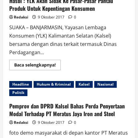
Hasbi : YLK Akan Sidak Ke Pasar-Pasar Pantau
Produk Untuk Kepentingan Konsumen
Redaksi
9 Oktober 2017
0
SUAKA – BANJARMASIN, Yayasan Lembaga
Konsumen (YLK) Kalimantan Selatan (Kalsel)
bersama dengan dinas terkait termasuk Dinas
Perdagangan...
Read
Baca selengkapnya!
more
about
Hasbi
:
Headline
Hukum & Kriminal
Kalsel
Nasional
YLK
Akan
Politik
Sidak
Ke
Pasar-
Pemprov dan DPRD Kalsel Bahas Perda Penyertaan
Pasar
Pantau
Modal Terhadap PT Meratus Jaya Iron and Steel
Produk
Untuk
Redaksi
9 Oktober 2017
0
Kepentingan
Konsumen
foto demo masyarakat di depan kantor PT Meratus