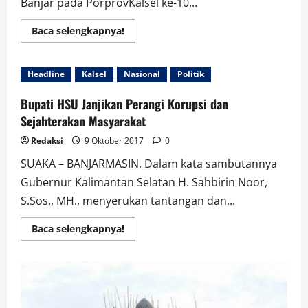
Banjar pada PorprovKalsel ke-10...
Read
Baca selengkapnya!
more
about
Porprov
Kalsel Ke-
Headline
Kalsel
Nasional
Politik
10,
Atlet
Banjar
Bupati HSU Janjikan Perangi Korupsi dan
Minim
Dukungan
Sejahterakan Masyarakat
Redaksi
9 Oktober 2017
0
SUAKA – BANJARMASIN. Dalam kata sambutannya
Gubernur Kalimantan Selatan H. Sahbirin Noor,
S.Sos., MH., menyerukan tantangan dan...
Read
Baca selengkapnya!
more
about
Bupati
HSU
Janjikan
Perangi
Korupsi
dan