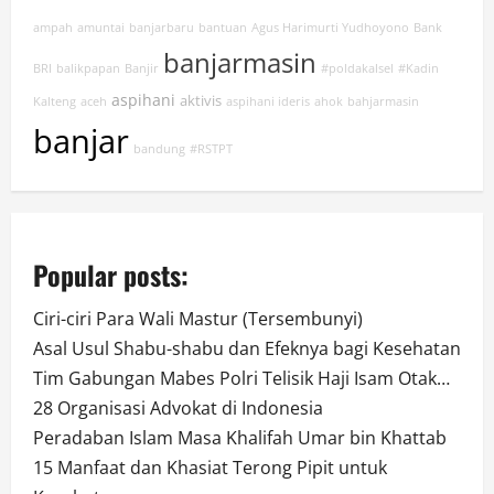
ampah
amuntai
banjarbaru
bantuan
Agus Harimurti Yudhoyono
Bank
banjarmasin
BRI
balikpapan
Banjir
#poldakalsel
#Kadin
aspihani
aktivis
Kalteng
aceh
aspihani ideris
ahok
bahjarmasin
banjar
bandung
#RSTPT
Popular posts:
Ciri-ciri Para Wali Mastur (Tersembunyi)
Asal Usul Shabu-shabu dan Efeknya bagi Kesehatan
Tim Gabungan Mabes Polri Telisik Haji Isam Otak…
28 Organisasi Advokat di Indonesia
Peradaban Islam Masa Khalifah Umar bin Khattab
15 Manfaat dan Khasiat Terong Pipit untuk