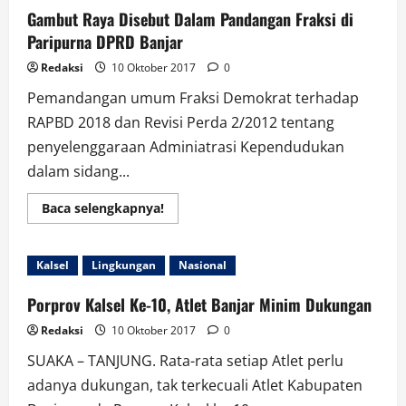
Tenis
Gambut Raya Disebut Dalam Pandangan Fraksi di
Beregu
Putra
Paripurna DPRD Banjar
Redaksi
10 Oktober 2017
0
Pemandangan umum Fraksi Demokrat terhadap
RAPBD 2018 dan Revisi Perda 2/2012 tentang
penyelenggaraan Adminiatrasi Kependudukan
dalam sidang...
Read
Baca selengkapnya!
more
about
Gambut
Raya
Kalsel
Lingkungan
Nasional
Disebut
Dalam
Pandangan
Porprov Kalsel Ke-10, Atlet Banjar Minim Dukungan
Fraksi
di
Redaksi
10 Oktober 2017
0
Paripurna
DPRD
SUAKA – TANJUNG. Rata-rata setiap Atlet perlu
Banjar
adanya dukungan, tak terkecuali Atlet Kabupaten