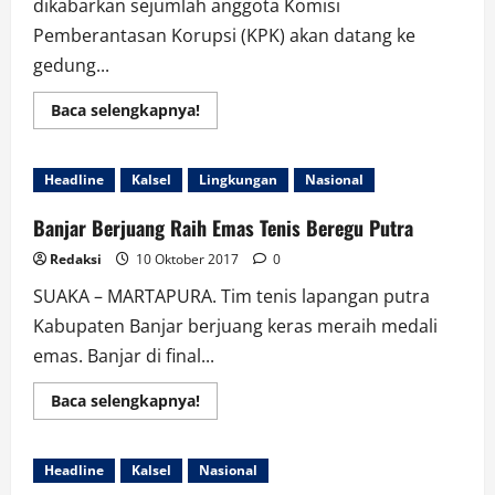
dikabarkan sejumlah anggota Komisi
Pemberantasan Korupsi (KPK) akan datang ke
gedung...
Read
Baca selengkapnya!
more
about
Besok
KPK
Headline
Kalsel
Lingkungan
Nasional
Bertandang
Ke
DPRD
Banjar Berjuang Raih Emas Tenis Beregu Putra
Banjarmasin
Redaksi
10 Oktober 2017
0
SUAKA – MARTAPURA. Tim tenis lapangan putra
Kabupaten Banjar berjuang keras meraih medali
emas. Banjar di final...
Read
Baca selengkapnya!
more
about
Banjar
Berjuang
Headline
Kalsel
Nasional
Raih
Emas