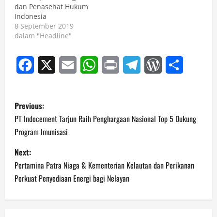
dan Penasehat Hukum
Indonesia
8 September 2019
dalam "Headline"
Facebook
X
Email
WhatsApp
Print
Telegram
WordPress
Share
P
Previous:
o
PT Indocement Tarjun Raih Penghargaan Nasional Top 5 Dukung
Program Imunisasi
s
Next:
t
Pertamina Patra Niaga & Kementerian Kelautan dan Perikanan
n
Perkuat Penyediaan Energi bagi Nelayan
a