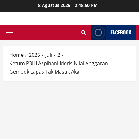
Skip
8 Agustus 2026
2:48:51 PM
to
content
FACEBOOK
Primary
Menu
Home
2026
Juli
2
Ketum P3HI Aspihani Ideris Nilai Anggaran
Gembok Lapas Tak Masuk Akal