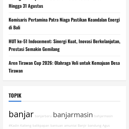
Hingga 31 Agustus
Komisaris Pertamina Patra Niaga Pastikan Keandalan Energi
di Bali
HUT ke-51 Indocement: Sinergi Kuat, Inovasi Berkelanjutan,
Prestasi Semakin Gemilang
Aren Tirawan Cup 2026: Olahraga Voli untuk Kemajuan Desa
Tirawan
TOPIK
banjar
banjarmasin
banjarbaru
bahjarmasin
#Kadin Kalteng
balikpapan
bantuan
amuntai
Banjir
bandung
Agus