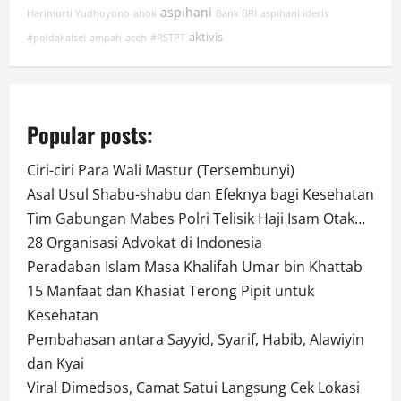
aspihani
Harimurti Yudhoyono
ahok
Bank BRI
aspihani ideris
aktivis
#poldakalsel
ampah
aceh
#RSTPT
Popular posts:
Ciri-ciri Para Wali Mastur (Tersembunyi)
Asal Usul Shabu-shabu dan Efeknya bagi Kesehatan
Tim Gabungan Mabes Polri Telisik Haji Isam Otak…
28 Organisasi Advokat di Indonesia
Peradaban Islam Masa Khalifah Umar bin Khattab
15 Manfaat dan Khasiat Terong Pipit untuk
Kesehatan
Pembahasan antara Sayyid, Syarif, Habib, Alawiyin
dan Kyai
Viral Dimedsos, Camat Satui Langsung Cek Lokasi