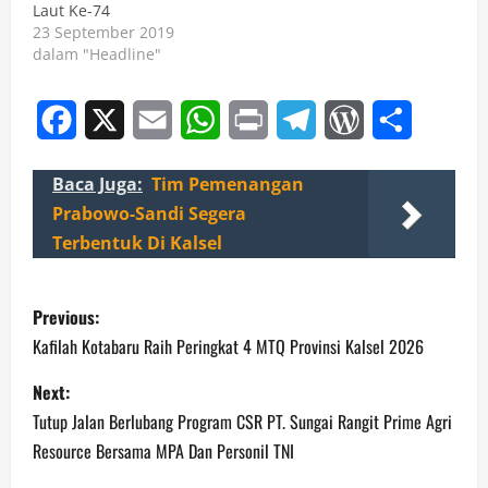
Laut Ke-74
23 September 2019
dalam "Headline"
Facebook
X
Email
WhatsApp
Print
Telegram
WordPress
Share
Baca Juga:
Tim Pemenangan
Prabowo-Sandi Segera
Terbentuk Di Kalsel
P
Previous:
o
Kafilah Kotabaru Raih Peringkat 4 MTQ Provinsi Kalsel 2026
s
Next:
Tutup Jalan Berlubang Program CSR PT. Sungai Rangit Prime Agri
t
Resource Bersama MPA Dan Personil TNI