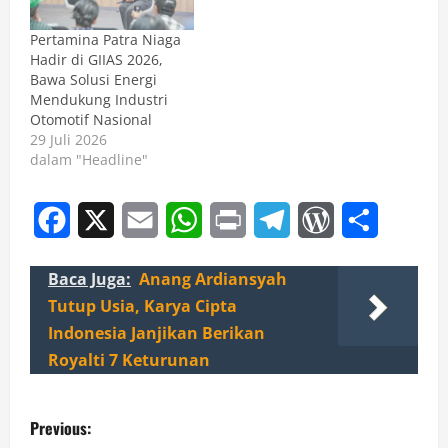
Pertamina Patra Niaga
Hadir di GIIAS 2026,
Bawa Solusi Energi
Mendukung Industri
Otomotif Nasional
29 Juli 2026
dalam "Headline"
Facebook
X
Email
WhatsApp
Print
Telegram
WordPress
Share
Baca Juga:
Anang Ardiansyah
Tutup Usia, Karya Cipta
Indonesia Janjikan Berikan
Royalti 7 Keturunan
P
Previous: