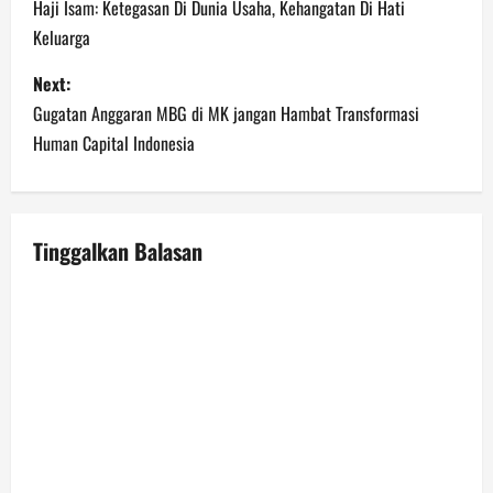
o
Haji Isam: Ketegasan Di Dunia Usaha, Kehangatan Di Hati
Keluarga
s
Next:
t
Gugatan Anggaran MBG di MK jangan Hambat Transformasi
n
Human Capital Indonesia
a
v
Tinggalkan Balasan
i
g
a
t
i