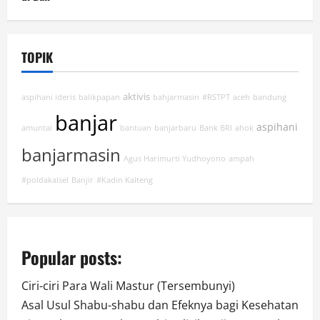
TOPIK
aktivis
aspihani ideris
balikpapan
bahjarmasin
#RSTPT
aceh
bandung
banjar
aspihani
amuntai
bantuan
banjarbaru
Bank BRI
ahok
banjarmasin
Agus Harimurti Yudhoyono
ampah
#poldakalsel
Banjir
#Kadin Kalteng
Popular posts:
Ciri-ciri Para Wali Mastur (Tersembunyi)
Asal Usul Shabu-shabu dan Efeknya bagi Kesehatan