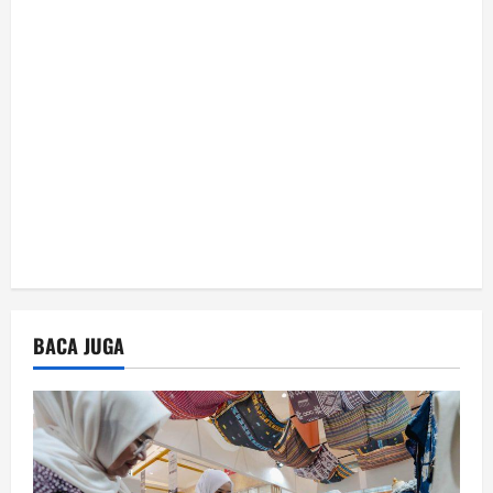
o
n
BACA JUGA