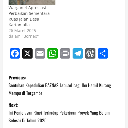
Warganet Apresiasi
Perbaikan Sementara
Ruas Jalan Desa
Kartamulia
26 Maret 2025
dalam "Borneo"
Facebook
X
Email
WhatsApp
Print
Telegram
WordPress
Share
P
Previous:
o
Sentuhan Kepedulian BAZNAS Labusel bagi Ibu Hamil Kurang
Mampu di Torgamba
s
Next:
t
Ini Penjelasan Rinci Terhadap Pekerjaan Proyek Yang Belum
n
Selesai Di Tahun 2025