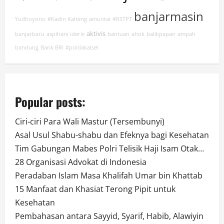
banjarmasin
Yudhoyono
#Kadin Kalteng
amuntai
#RSTPT
aktivis
banjarbaru
aspihani ideris
bantuan
ahok
balikpapan
ampah
bandung
Bank BRI
#poldakalsel
Popular posts:
Ciri-ciri Para Wali Mastur (Tersembunyi)
Asal Usul Shabu-shabu dan Efeknya bagi Kesehatan
Tim Gabungan Mabes Polri Telisik Haji Isam Otak…
28 Organisasi Advokat di Indonesia
Peradaban Islam Masa Khalifah Umar bin Khattab
15 Manfaat dan Khasiat Terong Pipit untuk
Kesehatan
Pembahasan antara Sayyid, Syarif, Habib, Alawiyin