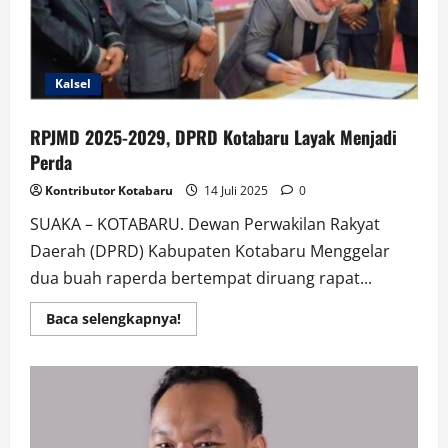
Kalsel
RPJMD 2025-2029, DPRD Kotabaru Layak Menjadi
Perda
Kontributor Kotabaru
14 Juli 2025
0
SUAKA – KOTABARU. Dewan Perwakilan Rakyat
Daerah (DPRD) Kabupaten Kotabaru Menggelar
dua buah raperda bertempat diruang rapat...
Read
Baca selengkapnya!
more
about
RPJMD
2025-
2029,
DPRD
Kotabaru
Layak
Menjadi