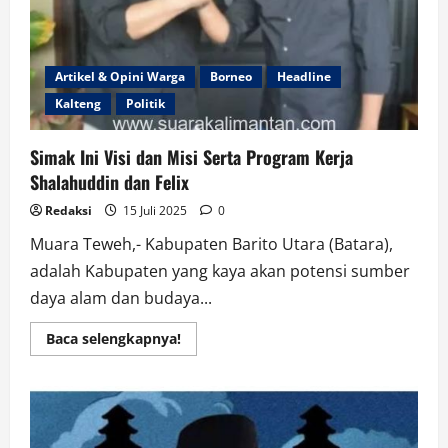
Kualitas
Keluarga
Daerah
Artikel & Opini Warga
Borneo
Headline
Kalteng
Politik
Simak Ini Visi dan Misi Serta Program Kerja
Shalahuddin dan Felix
Redaksi
15 Juli 2025
0
Muara Teweh,- Kabupaten Barito Utara (Batara),
adalah Kabupaten yang kaya akan potensi sumber
daya alam dan budaya...
Read
Baca selengkapnya!
more
about
Simak
Ini
Visi
dan
Misi