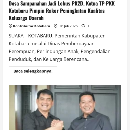
Desa Sampanahan Jadi Lokus PK2D, Ketua TP-PKK
Kotabaru Pimpin Rakor Peningkatan Kualitas
Keluarga Daerah
Kontributor Kotabaru
16 Juli 2025
0
SUAKA – KOTABARU. Pemerintah Kabupaten
Kotabaru melalui Dinas Pemberdayaan
Perempuan, Perlindungan Anak, Pengendalian
Penduduk, dan Keluarga Berencana...
Read
Baca selengkapnya!
more
about
Desa
Sampanahan
Jadi
Lokus
PK2D,
Ketua
TP-
PKK
Kotabaru
Pimpin
Rakor
Peningkatan