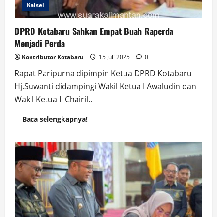
Kalsel
DPRD Kotabaru Sahkan Empat Buah Raperda
Menjadi Perda
Kontributor Kotabaru
15 Juli 2025
0
Rapat Paripurna dipimpin Ketua DPRD Kotabaru
Hj.Suwanti didampingi Wakil Ketua I Awaludin dan
Wakil Ketua II Chairil...
Read
Baca selengkapnya!
more
about
DPRD
Kotabaru
Sahkan
Empat
Buah
Raperda
Menjadi
Perda