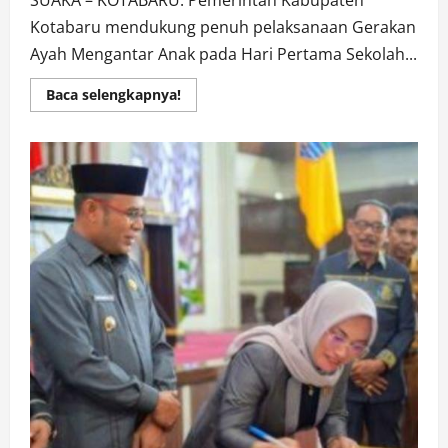
Kotabaru mendukung penuh pelaksanaan Gerakan
Ayah Mengantar Anak pada Hari Pertama Sekolah...
Read
Baca selengkapnya!
more
about
Pemkab
Kotabaru
Dukung
Penuh
Kebijakan
Pemerintah
Tentang
Aturan
Ayah
Antar
Anak
Ke
Sekolah