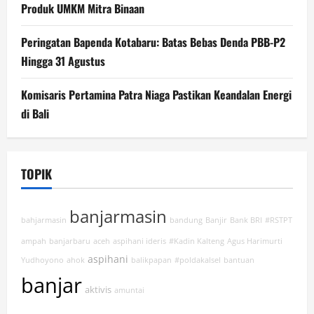
Produk UMKM Mitra Binaan
Peringatan Bapenda Kotabaru: Batas Bebas Denda PBB-P2
Hingga 31 Agustus
Komisaris Pertamina Patra Niaga Pastikan Keandalan Energi
di Bali
TOPIK
banjarmasin
bahjarmasin
bandung
Banjir
Bank BRI
#RSTPT
ampah
banjarbaru
aceh
aspihani ideris
#Kadin Kalteng
Agus Harimurti
aspihani
Yudhoyono
ahok
balikpapan
#poldakalsel
bantuan
banjar
aktivis
amuntai