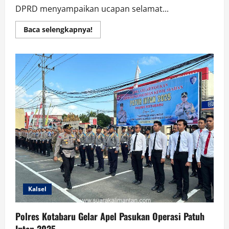
DPRD menyampaikan ucapan selamat...
Read
Baca selengkapnya!
more
about
Legislator
Awaludin
Ucapan
Selamat
Eka
Saprudin
Dilantiknya
Sekda
Kotabaru
Kalsel
Polres Kotabaru Gelar Apel Pasukan Operasi Patuh
Intan 2025