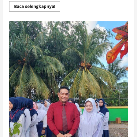
Read
Baca selengkapnya!
more
about
Wakil
Ketua
DPRD
Kotabaru
Awaludin
Ucapkan
Selamat
Atas
Dilantiknya
Sekda
Kotabaru