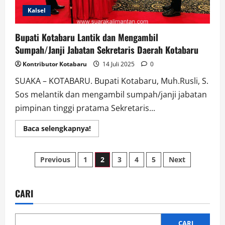
Kalsel
Bupati Kotabaru Lantik dan Mengambil
Sumpah/Janji Jabatan Sekretaris Daerah Kotabaru
Kontributor Kotabaru
14 Juli 2025
0
SUAKA – KOTABARU. Bupati Kotabaru, Muh.Rusli, S.
Sos melantik dan mengambil sumpah/janji jabatan
pimpinan tinggi pratama Sekretaris...
Read
Baca selengkapnya!
more
about
Bupati
Paginasi
Kotabaru
Previous
1
2
3
4
5
Next
Lantik
dan
pos
Mengambil
Sumpah/Janji
Jabatan
CARI
Sekretaris
Daerah
Kotabaru
CARI