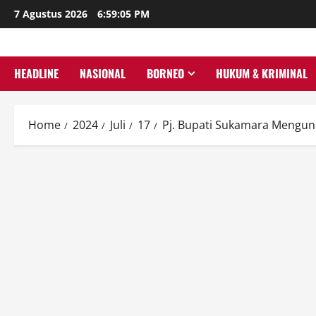
Skip
7 Agustus 2026
6:59:06 PM
to
content
HEADLINE
NASIONAL
BORNEO
HUKUM & KRIMINAL
Home
2024
Juli
17
Pj. Bupati Sukamara Mengund