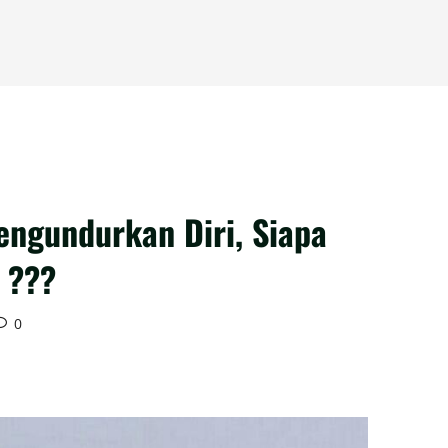
engundurkan Diri, Siapa
 ???
0