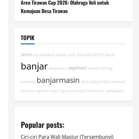
Aren Tirawan Cup 2026: Olahraga Voli untuk
Kemajuan Desa Tirawan
TOPIK
aktivis
#poldakalsel
ampah
aceh
Bank BRI
#RSTPT
Banjir
banjar
aspihani
banjarbaru
#Kadin Kalteng
banjarmasin
bandung
ahok
bahjarmasin
bantuan
amuntai
aspihani ideris
Agus Harimurti Yudhoyono
balikpapan
Popular posts:
Ciri-ciri Para Wali Mastur (Tersembunyi)