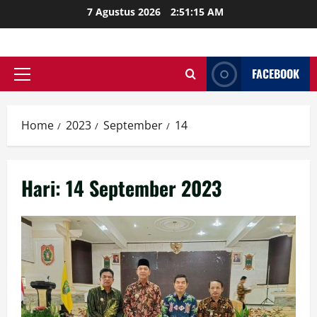
Skip
7 Agustus 2026
2:51:15 AM
to
content
FACEBOOK
Primary
Menu
Home
2023
September
14
Hari:
14 September 2023