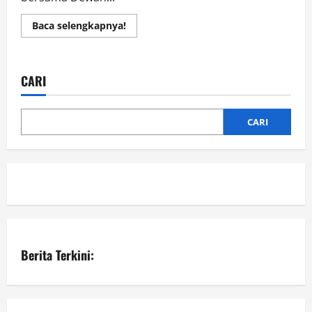
Read
Baca selengkapnya!
more
about
Dekranasda
Kotabaru
Ikuti
CARI
Pameran
Nasional
Kriya
Nusantara
2023,
CARI
Di
Jakarta
Berita Terkini: