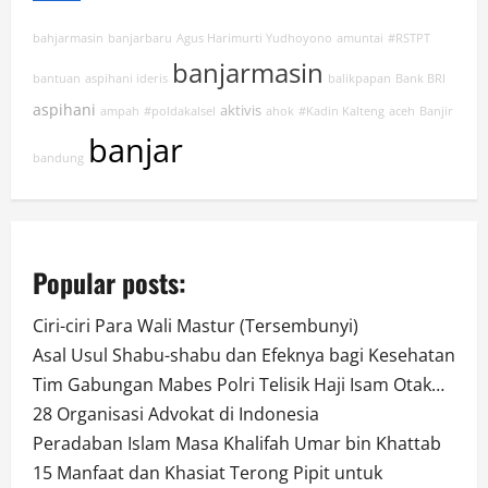
bahjarmasin
banjarbaru
Agus Harimurti Yudhoyono
amuntai
#RSTPT
banjarmasin
bantuan
aspihani ideris
balikpapan
Bank BRI
aspihani
aktivis
ampah
#poldakalsel
ahok
#Kadin Kalteng
aceh
Banjir
banjar
bandung
Popular posts:
Ciri-ciri Para Wali Mastur (Tersembunyi)
Asal Usul Shabu-shabu dan Efeknya bagi Kesehatan
Tim Gabungan Mabes Polri Telisik Haji Isam Otak…
28 Organisasi Advokat di Indonesia
Peradaban Islam Masa Khalifah Umar bin Khattab
15 Manfaat dan Khasiat Terong Pipit untuk