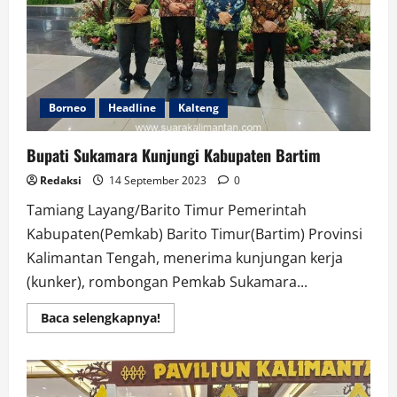
Borneo
Headline
Kalteng
Bupati Sukamara Kunjungi Kabupaten Bartim
Redaksi
14 September 2023
0
Tamiang Layang/Barito Timur Pemerintah
Kabupaten(Pemkab) Barito Timur(Bartim) Provinsi
Kalimantan Tengah, menerima kunjungan kerja
(kunker), rombongan Pemkab Sukamara...
Read
Baca selengkapnya!
more
about
Bupati
Sukamara
Kunjungi
Kabupaten