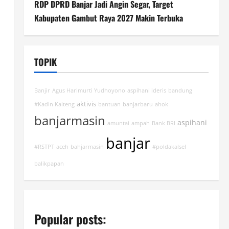
RDP DPRD Banjar Jadi Angin Segar, Target
Kabupaten Gambut Raya 2027 Makin Terbuka
TOPIK
Banjir
Agus Harimurti Yudhoyono
aspihani ideris
bandung
aktivis
#Kadin Kalteng
bantuan
banjarbaru
ahok
banjarmasin
aspihani
amuntai
ampah
Bank BRI
banjar
#RSTPT
aceh
bahjarmasin
#poldakalsel
balikpapan
Popular posts: