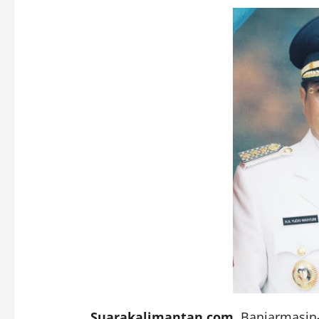
Suarakalimantan.com
, Banjarmasin–