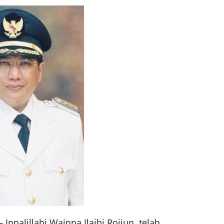
 Innalillahi Wainna Ilaihi Rojiun, telah