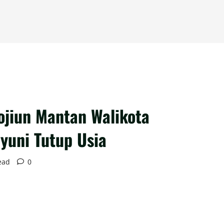
rojiun Mantan Walikota
yuni Tutup Usia
ead
0