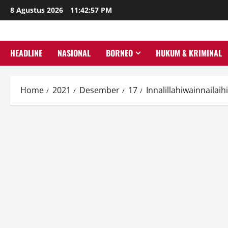
Skip
8 Agustus 2026
11:42:58 PM
to
content
HEADLINE
NASIONAL
BORNEO
HUKUM & KRIMINAL
Home
2021
Desember
17
Innalillahiwainnaila