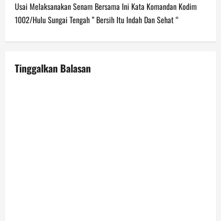
Usai Melaksanakan Senam Bersama Ini Kata Komandan Kodim
t
1002/Hulu Sungai Tengah ” Bersih Itu Indah Dan Sehat “
n
a
Tinggalkan Balasan
v
i
g
a
t
i
o