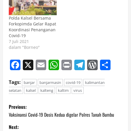
Polda Kalsel Bersama
Forkopimda Gelar Rapat
Koordinasi Penanganan
Covid-19
7 Juli 2021
dalam "Borneo"
Facebook
X
Email
WhatsApp
Print
Telegram
WordPress
Share
Tags:
banjar
banjarmasin
covid-19
kalimantan
selatan
kalsel
kalteng
kaltim
virus
P
Previous:
o
Vaksinansi Covid-19 Dosis Kedua digelar Polres Tanah Bumbu
s
Next: