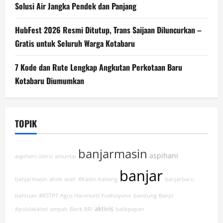
Solusi Air Jangka Pendek dan Panjang
HubFest 2026 Resmi Ditutup, Trans Saijaan Diluncurkan –
Gratis untuk Seluruh Warga Kotabaru
7 Kode dan Rute Lengkap Angkutan Perkotaan Baru
Kotabaru Diumumkan
TOPIK
banjarmasin
aspihani
aspihani ideris
amuntai
banjar
bahjarmasin
ahok
aceh
#Kadin Kalteng
banjarbaru
bantuan
#RSTPT
Agus Harimurti Yudhoyono
bandung
Banjir
aktivis
#poldakalsel
ampah
Bank BRI
balikpapan