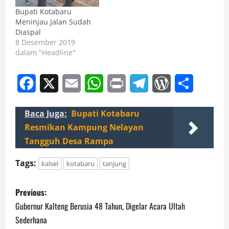
Bupati Kotabaru
Meninjau Jalan Sudah
Diaspal
8 Desember 2019
dalam "Headline"
Facebook
X
Email
WhatsApp
Print
Telegram
WordPress
Share
Baca Juga:
Bupati Kotabaru
Resmikan Kampung Nelayan
Tangguh Desa Rampa
Tags:
kalsel
kotabaru
tanjung
P
Previous:
o
Gubernur Kalteng Berusia 48 Tahun, Digelar Acara Ultah
Sederhana