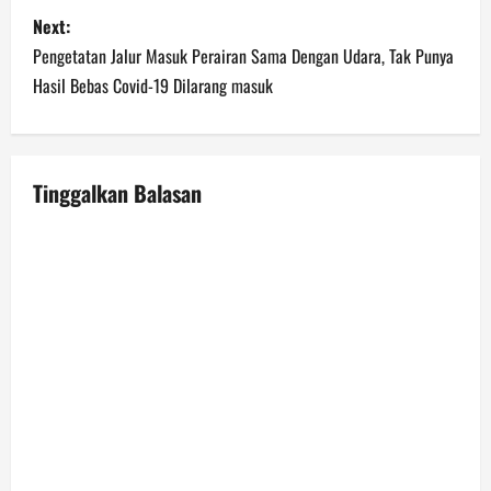
s
Next:
t
Pengetatan Jalur Masuk Perairan Sama Dengan Udara, Tak Punya
n
Hasil Bebas Covid-19 Dilarang masuk
a
v
Tinggalkan Balasan
i
g
a
t
i
o