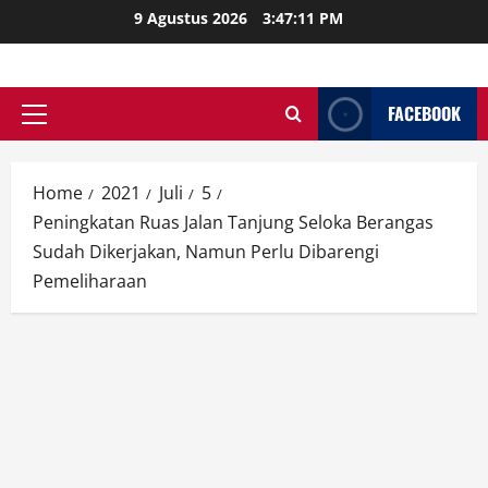
Skip
9 Agustus 2026
3:47:12 PM
to
content
FACEBOOK
Primary
Menu
Home
2021
Juli
5
Peningkatan Ruas Jalan Tanjung Seloka Berangas
Sudah Dikerjakan, Namun Perlu Dibarengi
Pemeliharaan