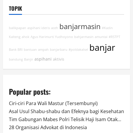
TOPIK
banjarmasin
balikpapan
aspihani ideris
aceh
#Kadin
Kalteng
ahok
Agus Harimurti Yudhoyono
bahjarmasin
amuntai
#RSTPT
banjar
Bank BRI
bantuan
ampah
banjarbaru
#poldakalsel
aspihani
aktivis
bandung
Banjir
Popular posts:
Ciri-ciri Para Wali Mastur (Tersembunyi)
Asal Usul Shabu-shabu dan Efeknya bagi Kesehatan
Tim Gabungan Mabes Polri Telisik Haji Isam Otak…
28 Organisasi Advokat di Indonesia