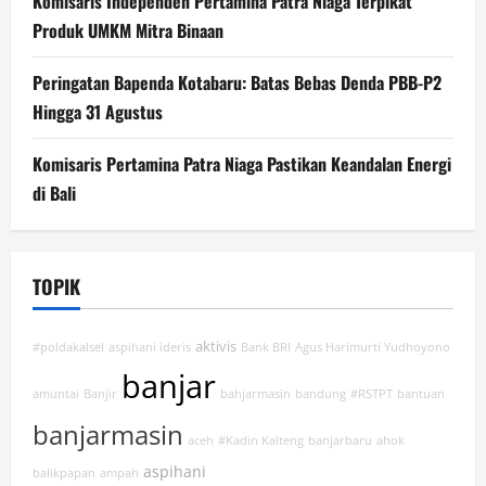
Komisaris Independen Pertamina Patra Niaga Terpikat
Produk UMKM Mitra Binaan
Peringatan Bapenda Kotabaru: Batas Bebas Denda PBB-P2
Hingga 31 Agustus
Komisaris Pertamina Patra Niaga Pastikan Keandalan Energi
di Bali
TOPIK
aktivis
#poldakalsel
aspihani ideris
Bank BRI
Agus Harimurti Yudhoyono
banjar
amuntai
Banjir
bahjarmasin
bandung
#RSTPT
bantuan
banjarmasin
aceh
#Kadin Kalteng
banjarbaru
ahok
aspihani
balikpapan
ampah