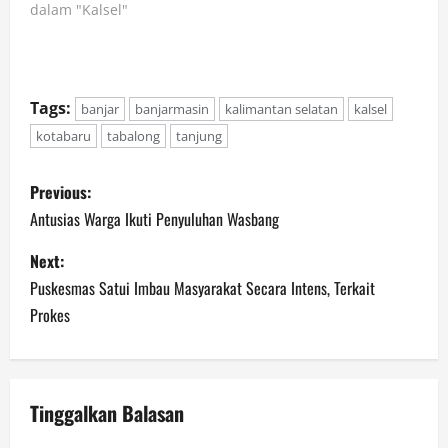
dalam "Kalsel"
Tags:
banjar
banjarmasin
kalimantan selatan
kalsel
kotabaru
tabalong
tanjung
P
Previous:
o
Antusias Warga Ikuti Penyuluhan Wasbang
s
Next:
Puskesmas Satui Imbau Masyarakat Secara Intens, Terkait
t
Prokes
n
a
Tinggalkan Balasan
v