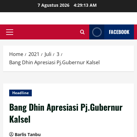
Skip
7 Agustus 2026
4:29:14 AM
to
content
FACEBOOK
Primary
Menu
Home
2021
Juli
3
Bang Dhin Apresiasi Pj.Gubernur Kalsel
Headline
Bang Dhin Apresiasi Pj.Gubernur
Kalsel
Barlis Tanbu